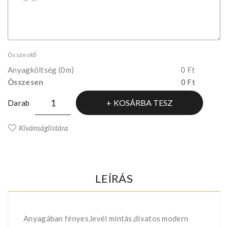
Összesítő
Anyagköltség
(0m)
0 Ft
Összesen
0 Ft
KOSÁRBA TESZ
Darab
Kívánságlistára
LEÍRÁS
Anyagában fényes,levél mintás,divatos modern