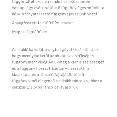
függöny.Két színben rendelhető.Közepesen
vastag,lágy esésü sötétítö függöny.Egyszínű minta
nélküli fényáteresztő függönyt javaslunk hozzá.
Anyagösszetétel:100%Poliészter
Magassága:300 cm
Az alábbi kalkulátor segítségével kiszámíthatjuk,
hogy mennyibe kerül az ablakunkra szükséges
függöny mennyiség.Adjuk meg a karnis szélességét
és a függöny hosszát!Ezután válasszuk ki a
kialakítást és a ráncoló fajtáját.Sötétítő
függönyöknél elegendő a ritkább ráncolás,ehhez a
ceruzás 1:1,5-ös ráncolót javasoljuk.