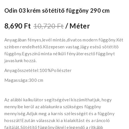
Odin 03 krém sötétítő függöny 290 cm
8,690 Ft
10,720 Ft
/ Méter
Anyagában fényes,levél mintás,divatos modern függöny.Két
színben rendelhető.Közepesen vastag,lágy esésü sötétítö
függöny.Egyszínű minta nélküli fényáteresztő függönyt
javaslunk hozzá.
Anyagösszetétel:100%Poliészter
Magassága:300 cm
Az alábbi kalkulátor segítségével kiszámíthatjuk, hogy
mennyibe kerül az ablakunkra szükséges függöny
mennyiség.Adjuk meg a karnis szélességét és a függöny
hosszát!Ezután válasszuk ki a kialakítást és a ráncoló
fajtáját.Sötétítő függönyöknél elegendő a ritkább