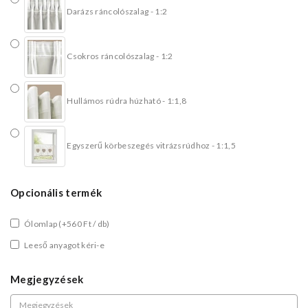
Darázs ráncolószalag - 1:2
Csokros ráncolószalag - 1:2
Hullámos rúdra húzható - 1:1,8
Egyszerű körbeszegés vitrázsrúdhoz - 1:1,5
Opcionális termék
Ólomlap
(+560 Ft / db)
Leeső anyagot kéri-e
Megjegyzések