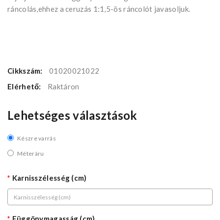
ráncolás,ehhez a ceruzás 1:1,5-ös ráncolót javasoljuk.
Cikkszám:
01020021022
Elérhető:
Raktáron
Lehetséges választások
Készre varrás
Méteráru
Karnisszélesség (cm)
Függönymagasság (cm)