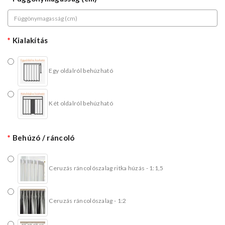
Kialakítás
Egy oldalról behúzható
Két oldalról behúzható
Behúzó / ráncoló
Ceruzás ráncolószalag ritka húzás - 1:1,5
Ceruzás ráncolószalag - 1:2