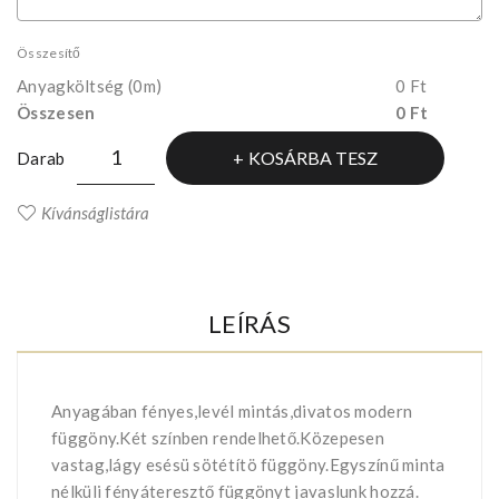
Összesítő
Anyagköltség
(0m)
0 Ft
Összesen
0 Ft
KOSÁRBA TESZ
Darab
Kívánságlistára
LEÍRÁS
Anyagában fényes,levél mintás,divatos modern
függöny.Két színben rendelhető.Közepesen
vastag,lágy esésü sötétítö függöny.Egyszínű minta
nélküli fényáteresztő függönyt javaslunk hozzá.