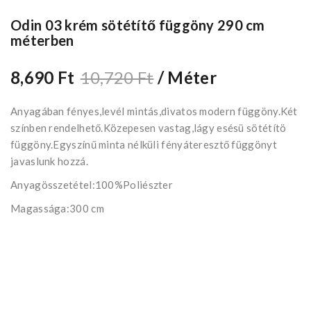
Odin 03 krém sötétítő függöny 290 cm
méterben
8,690 Ft
10,720 Ft
/ Méter
Anyagában fényes,levél mintás,divatos modern függöny.Két
színben rendelhető.Közepesen vastag,lágy esésü sötétítö
függöny.Egyszínű minta nélküli fényáteresztő függönyt
javaslunk hozzá.
Anyagösszetétel:100%Poliészter
Magassága:300 cm