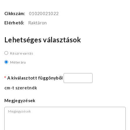
Cikkszám:
01020021022
Elérhető:
Raktáron
Lehetséges választások
Készre varrás
Méteráru
A kiválasztott függönyből
cm-t szeretnék
Megjegyzések