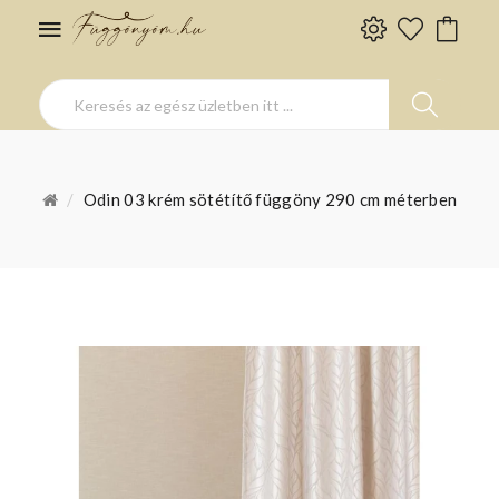
Odin 03 krém sötétítő függöny 290 cm méterben