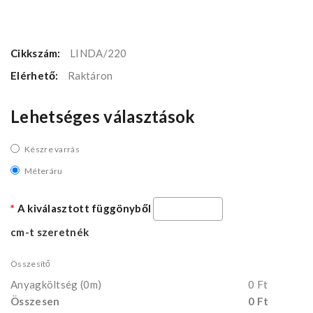
Cikkszám:
LINDA/220
Elérhető:
Raktáron
Lehetséges választások
Készre varrás
Méteráru
A kiválasztott függönyből
cm-t szeretnék
Összesítő
Anyagköltség
(0m)
0 Ft
Összesen
0 Ft