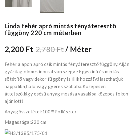
Linda fehér apró mintás fényáteresztő
függöny 220 cm méterben
2,200 Ft
2,780 Ft
/ Méter
Fehér alapon apró csik mintás fényáteresztő függöny.Alján
gyárilag ólomzsinórral van szegve.Egyszínű és mintás
sötétítő vagy dekor függöny is illik hozzá!Választhatjuk
nappaliba,háló vagy gyerek szobába.Közepesen
áttetsző,lágy esésű anyag,mosása,vasalása közepes fokon
ajánlott!
Anyagösszetétel:100%Poliészter
Magassága:220 cm