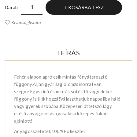
KOSÁRBA TESZ
Darab
Kívánságlistára
LEÍRÁS
Fehér alapon apró csik mintás fényáteresztő
függöny.Alján gyárilag ólomzsinórral van
szegve.Egyszínű és mintás sötétítő vagy dekor
függöny is illik hozzá!Választhatjuk nappaliba,háló
vagy gyerek szobába.Közepesen áttetsző,lágy
esésű anyag,mosása,vasalása közepes fokon
ajánlott!
Anyagösszetétel:100%Poliészter