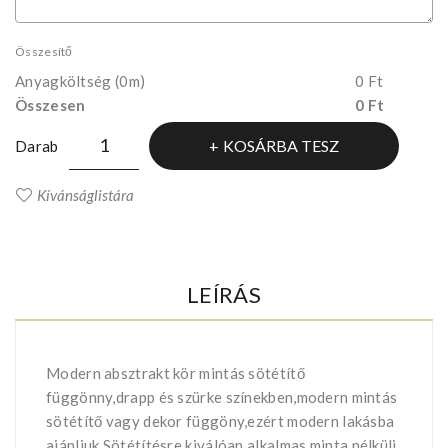
Összesítő
Anyagköltség
(0m)
0 Ft
Összesen
0 Ft
KOSÁRBA TESZ
Darab
Kívánságlistára
LEÍRÁS
Modern absztrakt kör mintás sötétítő
függönny,drapp és szürke színekben,modern mintás
sötétítő vagy dekor függöny,ezért modern lakásba
ajánljuk.Sötétítésre kiválóan alkalmas,minta nélküli