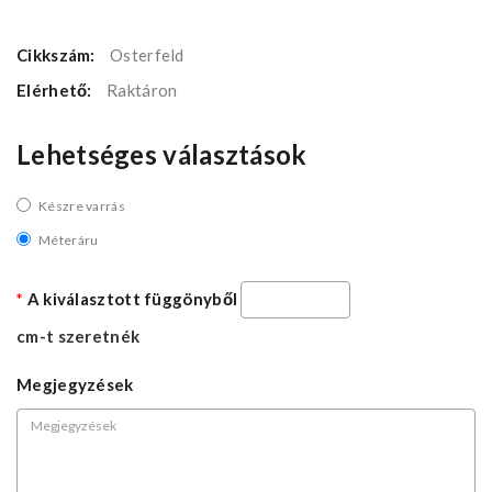
Cikkszám:
Osterfeld
Elérhető:
Raktáron
Lehetséges választások
Készre varrás
Méteráru
A kiválasztott függönyből
cm-t szeretnék
Megjegyzések