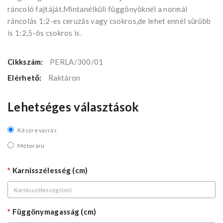
ráncoló fajtáját.Mintanélküli függönyöknél a normál
ráncolás 1:2-es ceruzás vagy csokros,de lehet ennél sürübb
is 1:2,5-ös csokros is.
Cikkszám:
PERLA/300/01
Elérhető:
Raktáron
Lehetséges választások
Készre varrás
Méteráru
Karnisszélesség (cm)
Függönymagasság (cm)