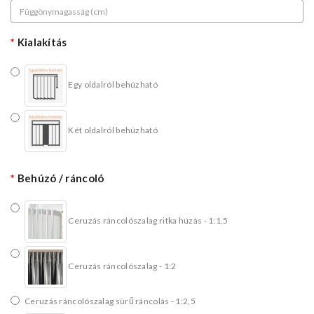
Kialakítás
Egy oldalról behúzható
Két oldalról behúzható
Behúzó / ráncoló
Ceruzás ráncolószalag ritka húzás - 1:1,5
Ceruzás ráncolószalag - 1:2
Ceruzás ráncolószalag sürű ráncolás - 1:2,5