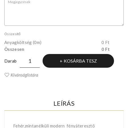
Összesítő
Anyagköltség
(0m)
0 Ft
Összesen
0 Ft
KOSÁRBA TESZ
Darab
Kívánságlistára
LEÍRÁS
Fehér,mintanélküli modern fényáteresztő