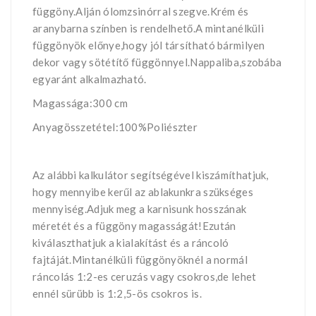
függöny.Alján ólomzsinórral szegve.Krém és
aranybarna színben is rendelhető.A mintanélküli
függönyök előnye,hogy jól társítható bármilyen
dekor vagy sötétítő függönnyel.Nappaliba,szobába
egyaránt alkalmazható.
Magassága:300 cm
Anyagösszetétel:100%Poliészter
Az alábbi kalkulátor segítségével kiszámíthatjuk,
hogy mennyibe kerűl az ablakunkra szükséges
mennyiség.Adjuk meg a karnisunk hosszának
méretét és a függöny magasságát!Ezután
kiválaszthatjuk a kialakítást és a ráncoló
fajtáját.Mintanélküli függönyöknél a normál
ráncolás 1:2-es ceruzás vagy csokros,de lehet
ennél sürübb is 1:2,5-ös csokros is.