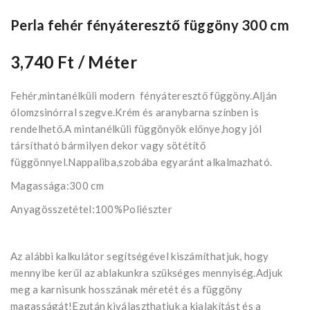
Perla fehér fényáteresztő függöny 300 cm
3,740 Ft
/ Méter
Fehér,mintanélküli modern fényáteresztő függöny.Alján
ólomzsinórral szegve.Krém és aranybarna színben is
rendelhető.A mintanélküli függönyök előnye,hogy jól
társítható bármilyen dekor vagy sötétítő
függönnyel.Nappaliba,szobába egyaránt alkalmazható.
Magassága:300 cm
Anyagösszetétel:100%Poliészter
Az alábbi kalkulátor segítségével kiszámíthatjuk, hogy
mennyibe kerűl az ablakunkra szükséges mennyiség.Adjuk
meg a karnisunk hosszának méretét és a függöny
magasságát!Ezután kiválaszthatjuk a kialakítást és a