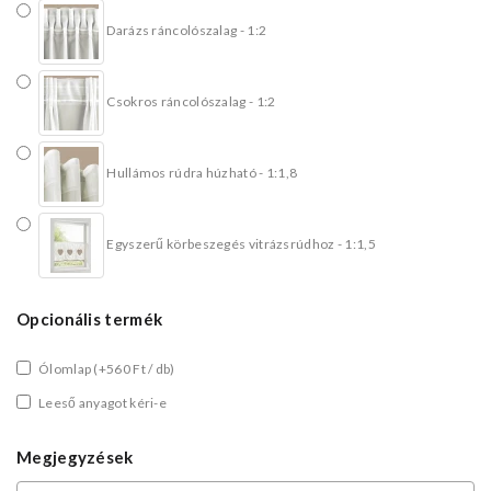
Darázs ráncolószalag - 1:2
Csokros ráncolószalag - 1:2
Hullámos rúdra húzható - 1:1,8
Egyszerű körbeszegés vitrázsrúdhoz - 1:1,5
Opcionális termék
Ólomlap
(+560 Ft / db)
Leeső anyagot kéri-e
Megjegyzések