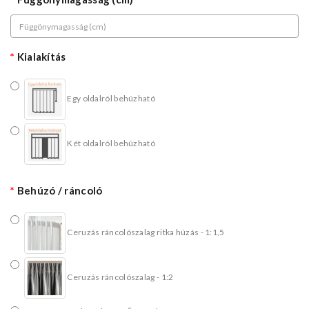
Kialakítás
Egy oldalról behúzható
Két oldalról behúzható
Behúzó / ráncoló
Ceruzás ráncolószalag ritka húzás - 1:1,5
Ceruzás ráncolószalag - 1:2