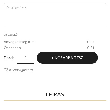
Összesítő
Anyagköltség
(0m)
0 Ft
Összesen
0 Ft
KOSÁRBA TESZ
Darab
Kívánságlistára
LEÍRÁS