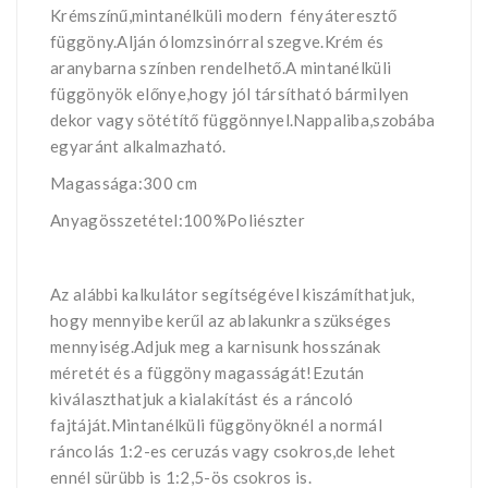
Krémszínű,mintanélküli modern fényáteresztő
függöny.Alján ólomzsinórral szegve.Krém és
aranybarna színben rendelhető.A mintanélküli
függönyök előnye,hogy jól társítható bármilyen
dekor vagy sötétítő függönnyel.Nappaliba,szobába
egyaránt alkalmazható.
Magassága:300 cm
Anyagösszetétel:100%Poliészter
Az alábbi kalkulátor segítségével kiszámíthatjuk,
hogy mennyibe kerűl az ablakunkra szükséges
mennyiség.Adjuk meg a karnisunk hosszának
méretét és a függöny magasságát!Ezután
kiválaszthatjuk a kialakítást és a ráncoló
fajtáját.Mintanélküli függönyöknél a normál
ráncolás 1:2-es ceruzás vagy csokros,de lehet
ennél sürübb is 1:2,5-ös csokros is.