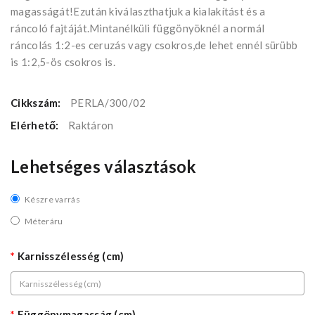
magasságát!Ezután kiválaszthatjuk a kialakítást és a
ráncoló fajtáját.Mintanélküli függönyöknél a normál
ráncolás 1:2-es ceruzás vagy csokros,de lehet ennél sürübb
is 1:2,5-ös csokros is.
Cikkszám:
PERLA/300/02
Elérhető:
Raktáron
Lehetséges választások
Készre varrás
Méteráru
Karnisszélesség (cm)
Függönymagasság (cm)