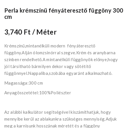
Perla krémszínű fényáteresztő függöny 300
cm
3,740 Ft
/ Méter
Krémszínű,mintanélküli modern fényáteresztő
függöny.Alján ólomzsinórral szegve.Krém és aranybarna
színben rendelhető.A mintanélküli függönyök előnye,hogy
jól társítható bármilyen dekor vagy sötétítő
függönnyel.Nappaliba,szobába egyaránt alkalmazható.
Magassága:300 cm
Anyagösszetétel:100%Poliészter
Az alábbi kalkulátor segítségével kiszámíthatjuk, hogy
mennyibe kerűl az ablakunkra szükséges mennyiség.Adjuk
meg a karnisunk hosszának méretét és a függöny