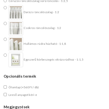
Ceruzás ráncolószalag sürű ráncolás - 1:2,5
Darázs ráncolószalag - 1:2
Csokros ráncolószalag - 1:2
Hullámos rúdra húzható - 1:1,8
Egyszerű körbeszegés vitrázsrúdhoz - 1:1,5
Opcionális termék
Ólomlap
(+560 Ft / db)
Leeső anyagot kéri-e
Megjegyzések