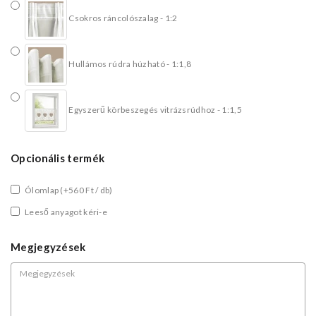
Csokros ráncolószalag - 1:2
Hullámos rúdra húzható - 1:1,8
Egyszerű körbeszegés vitrázsrúdhoz - 1:1,5
Opcionális termék
Ólomlap
(+560 Ft / db)
Leeső anyagot kéri-e
Megjegyzések