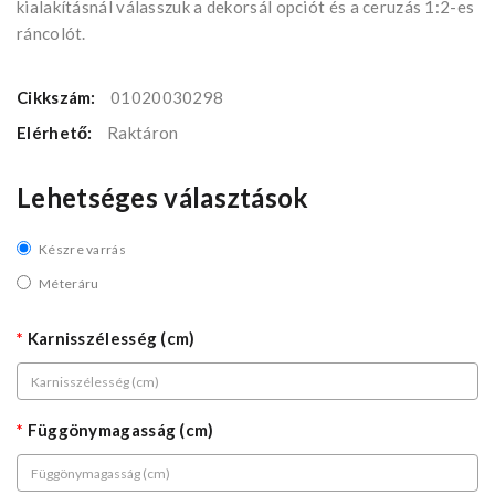
kialakításnál válasszuk a dekorsál opciót és a ceruzás 1:2-es
ráncolót.
Cikkszám:
01020030298
Elérhető:
Raktáron
Lehetséges választások
Készre varrás
Méteráru
Karnisszélesség (cm)
Függönymagasság (cm)