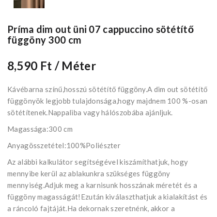
Príma dim out üni 07 cappuccino sötétítő
függöny 300 cm
8,590 Ft
/ Méter
Kávébarna színű,hosszú sötétítő függöny.A dim out sötétítő
függönyök legjobb tulajdonsága,hogy majdnem 100 %-osan
sötétítenek.Nappaliba vagy hálószobába ajánljuk.
Magassága:300 cm
Anyagösszetétel:100%Poliészter
Az alábbi kalkulátor segítségével kiszámíthatjuk, hogy
mennyibe kerül az ablakunkra szükséges függöny
mennyiség.Adjuk meg a karnisunk hosszának méretét és a
függöny magasságát!Ezután kiválaszthatjuk a kialakítást és
a ráncoló fajtáját.Ha dekornak szeretnénk, akkor a