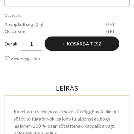
Összesítő
Anyagköltség
(0m)
0 Ft
Összesen
0 Ft
KOSÁRBA TESZ
Darab
Kívánságlistára
LEÍRÁS
Kávébarna színű,hosszú sötétítő függöny.A dim out
sötétítő függönyök legjobb tulajdonsága,hogy
majdnem 100 %-osan sötétítenek.Nappaliba vagy
hálószobába ajánljuk.