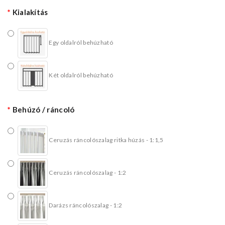
Kialakítás
Egy oldalról behúzható
Két oldalról behúzható
Behúzó / ráncoló
Ceruzás ráncolószalag ritka húzás - 1:1,5
Ceruzás ráncolószalag - 1:2
Darázs ráncolószalag - 1:2