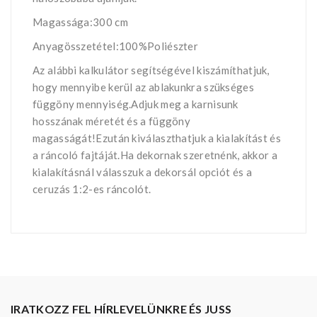
Magassága:300 cm
Anyagösszetétel:100%Poliészter
Az alábbi kalkulátor segítségével kiszámíthatjuk,
hogy mennyibe kerül az ablakunkra szükséges
függöny mennyiség.Adjuk meg a karnisunk
hosszának méretét és a függöny
magasságát!Ezután kiválaszthatjuk a kialakítást és
a ráncoló fajtáját.Ha dekornak szeretnénk, akkor a
kialakításnál válasszuk a dekorsál opciót és a
ceruzás 1:2-es ráncolót.
IRATKOZZ FEL HÍRLEVELÜNKRE ÉS JUSS