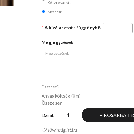
Készre varrás
Méteráru
A kiválasztott függönyből
Megjegyzések
Összesítő
Anyagköltség
(0m)
Összesen
KOSÁRBA TE
Darab
Kívánságlistára