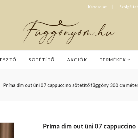
Kapcsolat
Szolgálta
RESZTŐ
SÖTÉTÍTŐ
AKCIÓK
TERMÉKEK
Príma dim out üni 07 cappuccino sötétítő függöny 300 cm méte
Príma dim out üni 07 cappuccin