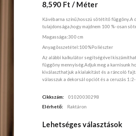
8,590 Ft
/ Méter
Kávébarna színű,hosszú sötétítő függöny.A 
tulajdonsága,hogy majdnem 100 %-osan sötét
Magassága:300 cm
Anyagösszetétel:100%Poliészter
Az alábbi kalkulátor segítségével kiszámítha
függöny mennyiség.Adjuk meg a karnisunk h
kiválaszthatjuk a kialakítást és a ráncoló faj
válasszuk a dekorsál opciót és a ceruzás 1:2-
Cikkszám:
01020030298
Elérhető:
Raktáron
Lehetséges választások