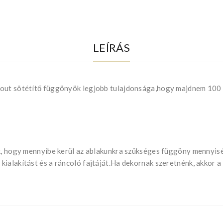
LEÍRÁS
 out sötétítő függönyök legjobb tulajdonsága,hogy majdnem 100
uk, hogy mennyibe kerül az ablakunkra szükséges függöny mennyis
ialakítást és a ráncoló fajtáját.Ha dekornak szeretnénk, akkor a k