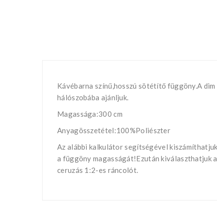
Kávébarna színű,hosszú sötétítő függöny.A dim
hálószobába ajánljuk.
Magassága:300 cm
Anyagösszetétel:100%Poliészter
Az alábbi kalkulátor segítségével kiszámíthatj
a függöny magasságát!Ezután kiválaszthatjuk a k
ceruzás 1:2-es ráncolót.