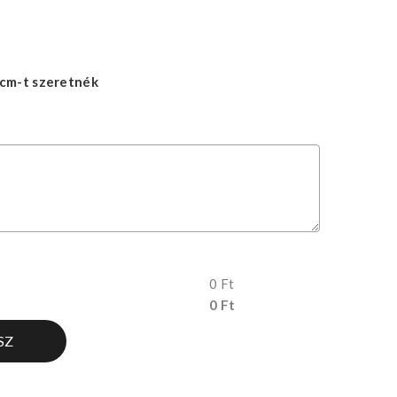
cm-t szeretnék
0 Ft
0 Ft
SZ