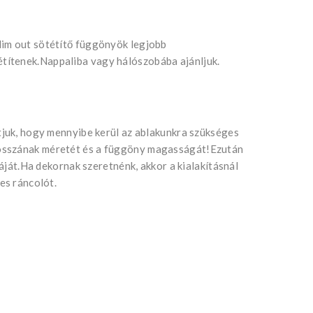
dim out sötétítő függönyök legjobb
ítenek.Nappaliba vagy hálószobába ajánljuk.
tjuk, hogy mennyibe kerül az ablakunkra szükséges
osszának méretét és a függöny magasságát!Ezután
táját.Ha dekornak szeretnénk, akkor a kialakításnál
es ráncolót.