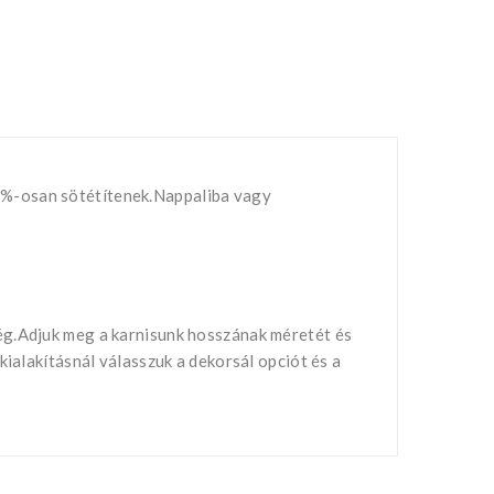
 %-osan sötétítenek.Nappaliba vagy
ég.Adjuk meg a karnisunk hosszának méretét és
ialakításnál válasszuk a dekorsál opciót és a