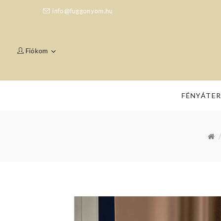
info@fuggonyom.hu
Fiókom
FÉNYÁTE