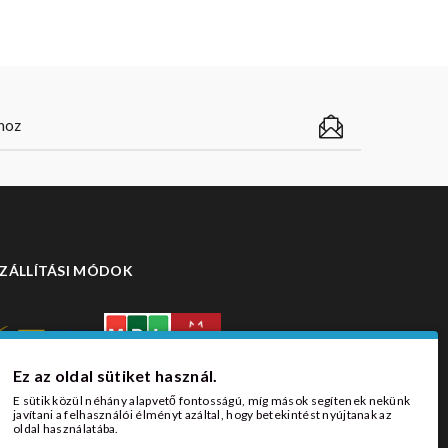
ZÁLLÍTÁSI MÓDOK
Ez az oldal sütiket használ.
E sütik közül néhány alapvető fontosságú, míg mások segítenek nekünk
javítani a felhasználói élményt azáltal, hogy betekintést nyújtanak az
oldal használatába.