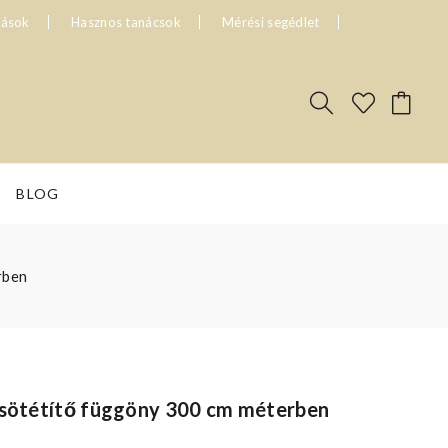
tások
Hasznos tanácsok
Mérési segédlet
BLOG
rben
o sötétítő függöny 300 cm méterben