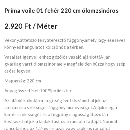
Príma voile 01 fehér 220 cm ólomzsinóros
2,920 Ft
/ Méter
Vékony,áttetsző fényáteresztő függöny,amely lágy esésével
könnyed hangulatot kölcsönöz a térben.
Vasalást igényel, ehhez gőzőlős vasaló ajánlott!Alján
gyárilag varrt ólomzsinór mely megfelelően húzza hogy szép
esése legyen.
Magasság:220 cm
Anyagösszetétel:100%poliészter
Az alábbi kalkulátor segìtségével kiszámíthatjuk az
ablakunkra szükséges függöny mennyiséget.Adjuk meg a
karnis szélességét és a függöny magasságát,ezután
kiválaszthatjuk a kialakítást és a ráncoló fajtáját.Normál
ráncoláshoz az 1:2-es ceruzás vagy csokros ráncolót