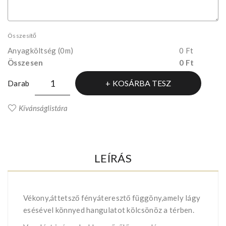
Összesítő
Anyagköltség
(0m)
0 Ft
Összesen
0 Ft
KOSÁRBA TESZ
Darab
Kívánságlistára
LEÍRÁS
Vékony,áttetsző fényáteresztő függöny,amely lágy
esésével könnyed hangulatot kölcsönöz a térben.