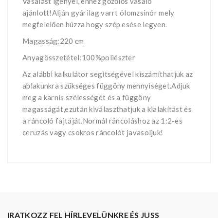
Vasalást igényel, ehhez gőzőlős vasaló
ajánlott!Alján gyárilag varrt ólomzsinór mely
megfelelően húzza hogy szép esése legyen.
Magasság:220 cm
Anyagösszetétel:100%poliészter
Az alábbi kalkulátor segìtségével kiszámíthatjuk az
ablakunkra szükséges függöny mennyiséget.Adjuk
meg a karnis szélességét és a függöny
magasságát,ezután kiválaszthatjuk a kialakítást és
a ráncoló fajtáját.Normál ráncoláshoz az 1:2-es
ceruzás vagy csokros ráncolót javasoljuk!
IRATKOZZ FEL HÍRLEVELÜNKRE ÉS JUSS