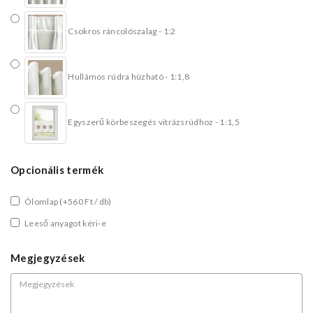
Csokros ráncolószalag - 1:2
Hullámos rúdra húzható - 1:1,8
Egyszerű körbeszegés vitrázsrúdhoz - 1:1,5
Opcionális termék
Ólomlap
(+560 Ft / db)
Leeső anyagot kéri-e
Megjegyzések