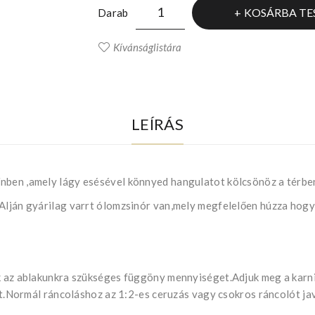
KOSÁRBA TE
Darab
Kívánságlistára
LEÍRÁS
nben ,amely lágy esésével könnyed hangulatot kölcsönöz a térbe
!Alján gyárilag varrt ólomzsinór van,mely megfelelően húzza hogy
uk az ablakunkra szükséges függöny mennyiséget.Adjuk meg a kar
ját.Normál ráncoláshoz az 1:2-es ceruzás vagy csokros ráncolót ja