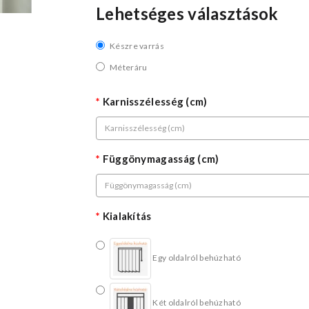
Lehetséges választások
Készre varrás
Méteráru
Karnisszélesség (cm)
Függönymagasság (cm)
Kialakítás
Egy oldalról behúzható
Két oldalról behúzható