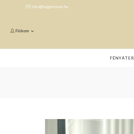
info@fuggonyom.hu
Fiókom
FÉNYÁTE