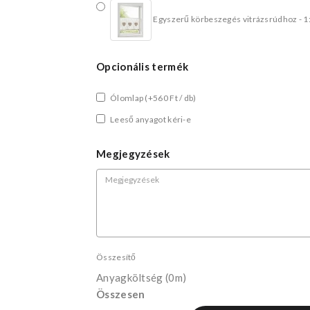
Egyszerű körbeszegés vitrázsrúdhoz - 1
Opcionális termék
Ólomlap
(+560 Ft / db)
Leeső anyagot kéri-e
Megjegyzések
Összesítő
Anyagköltség
(0m)
Összesen