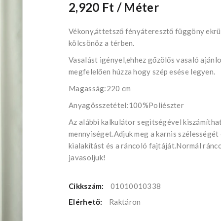
2,920 Ft
/ Méter
Vékony,áttetsző fényáteresztő függöny ekrü
kölcsönöz a térben.
Vasalást igényel,ehhez gőzölős vasaló ajánlo
megfelelően húzza hogy szép esése legyen.
Magasság:220 cm
Anyagösszetétel:100%Poliészter
Az alábbi kalkulátor segìtségével kiszámíth
mennyiséget.Adjuk meg a karnis szélességét
kialakítást és a ráncoló fajtáját.Normál rán
javasoljuk!
Cikkszám:
01010010338
Elérhető:
Raktáron