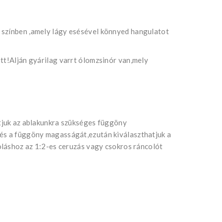
 színben ,amely lágy esésével könnyed hangulatot
tt!Alján gyárilag varrt ólomzsinór van,mely
atjuk az ablakunkra szükséges függöny
 és a függöny magasságát,ezután kiválaszthatjuk a
coláshoz az 1:2-es ceruzás vagy csokros ráncolót