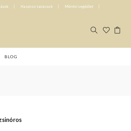
tások
Hasznos tanácsok
Mérési segédlet
BLOG
zsinóros