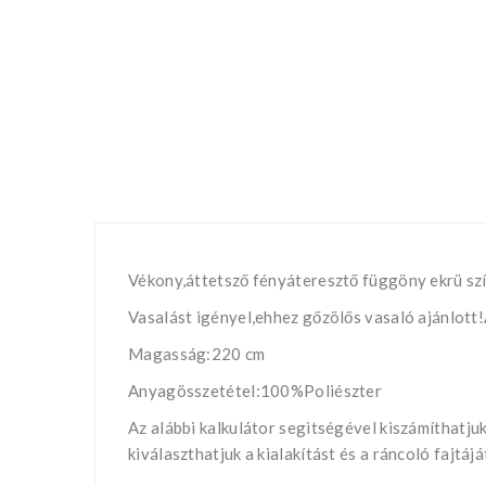
Vékony,áttetsző fényáteresztő függöny ekrü szí
Vasalást igényel,ehhez gőzölős vasaló ajánlott
Magasság:220 cm
Anyagösszetétel:100%Poliészter
Az alábbi kalkulátor segìtségével kiszámíthatj
kiválaszthatjuk a kialakítást és a ráncoló fajtá