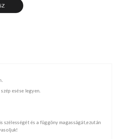
SZ
n.
 szép esése legyen.
nis szélességét és a függöny magasságát,ezután
vasoljuk!