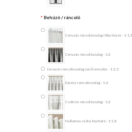
Behúzó / ráncoló
Ceruzás ráncolószalag ritka húzás - 1:1,
Ceruzás ráncolószalag - 1:2
Ceruzás ráncolószalag sürű ráncolás - 1:2,5
Darázs ráncolószalag - 1:2
Csokros ráncolószalag - 1:2
Hullámos rúdra húzható - 1:1,8