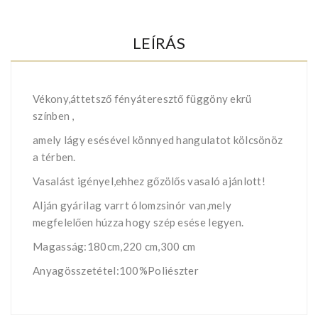
LEÍRÁS
Vékony,áttetsző fényáteresztő függöny ekrü
színben ,
amely lágy esésével könnyed hangulatot kölcsönöz
a térben.
Vasalást igényel,ehhez gőzölős vasaló ajánlott!
Alján gyárilag varrt ólomzsinór van,mely
megfelelően húzza hogy szép esése legyen.
Magasság:180cm,220 cm,300 cm
Anyagösszetétel:100%Poliészter