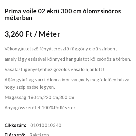
Príma voile 02 ekrü 300 cm ólomzsinóros
méterben
3,260 Ft
/ Méter
Vékony,áttetsző fényáteresztő függöny ekrü színben ,
amely lágy esésével könnyed hangulatot kölcsönöz a térben.
Vasalást igényel,ehhez gőzölős vasaló ajánlott!
Alján gyárilag varrt ólomzsinór van,mely megfelelően húzza
hogy szép esése legyen.
Magasság:180cm,220 cm,300 cm
Anyagösszetétel:100%Poliészter
Cikkszám:
01010010340
Elérhető:
Raktáron