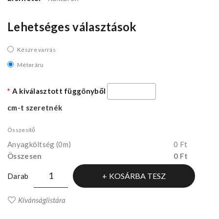
Lehetséges választások
Készre varrás
Méteráru
A kiválasztott függönyből
cm-t szeretnék
Összesítő
Anyagköltség
(0m)
0 Ft
Összesen
0 Ft
KOSÁRBA TESZ
Darab
Kívánságlistára