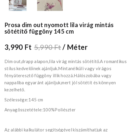
Prosa dim out nyomott lila virág mintás
sötétítő függöny 145 cm
3,990 Ft
5,990 Ft
/ Méter
Dim out,drapp alapon,lila virág mintás sötétítő.A romantikus
stílus kedvelőinek ajánljuk.Mintanélküli vagy virágos
fényáteresztő függöny illik hozzá.Hálószobába vagy
nappaliba egyaránt ajánljuk,mert jól sötétít és könnyen
kezelhető.
Szélessége:145 cm
Anyagösszetétele:100%Poliészter
Az alábbi kalkulátor segìtségével kiszámíthatjuk az