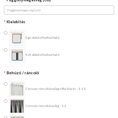
Kialakítás
Egy oldalról behúzható
Két oldalról behúzható
Behúzó / ráncoló
Ceruzás ráncolószalag ritka húzás - 1:1,5
Ceruzás ráncolószalag - 1:2