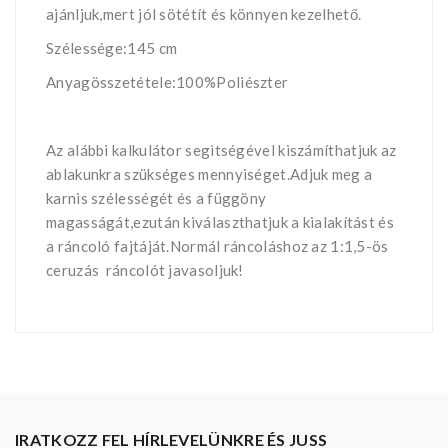
ajánljuk,mert jól sötétít és könnyen kezelhető.
Szélessége:145 cm
Anyagösszetétele:100%Poliészter
Az alábbi kalkulátor segìtségével kiszámíthatjuk az
ablakunkra szükséges mennyiséget.Adjuk meg a
karnis szélességét és a függöny
magasságát,ezután kiválaszthatjuk a kialakítást és
a ráncoló fajtáját.Normál ráncoláshoz az 1:1,5-ös
ceruzás ráncolót javasoljuk!
IRATKOZZ FEL HÍRLEVELÜNKRE ÉS JUSS