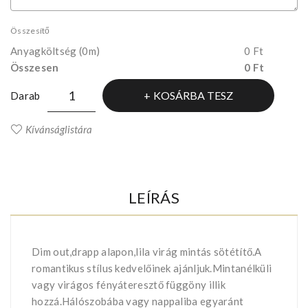
Összesítő
Anyagköltség
(0m)
0 Ft
Összesen
0 Ft
KOSÁRBA TESZ
Darab
Kívánságlistára
LEÍRÁS
Dim out,drapp alapon,lila virág mintás sötétítő.A
romantikus stílus kedvelőinek ajánljuk.Mintanélküli
vagy virágos fényáteresztő függöny illik
hozzá.Hálószobába vagy nappaliba egyaránt