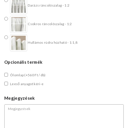
Darázs ráncolószalag - 1:2
Csokros ráncolószalag - 1:2
Hullámos rúdra húzható - 1:1,8
Opcionális termék
Ólomlap
(+560 Ft / db)
Leeső anyagot kéri-e
Megjegyzések