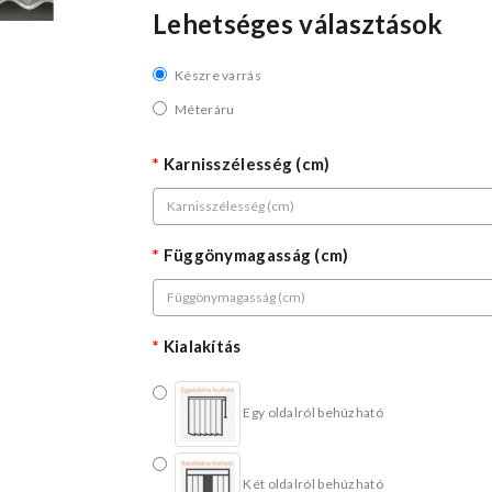
Lehetséges választások
Készre varrás
Méteráru
Karnisszélesség (cm)
Függönymagasság (cm)
Kialakítás
Egy oldalról behúzható
Két oldalról behúzható