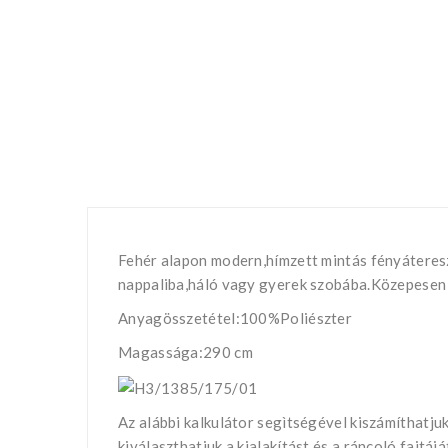
Fehér alapon modern,hímzett mintás fényáteres
nappaliba,háló vagy gyerek szobába.Közepesen 
Anyagösszetétel:100%Poliészter
Magassága:290 cm
Az alábbi kalkulátor segìtségével kiszámíthatj
kiválaszthatjuk a kialakítást és a ráncoló fajtá