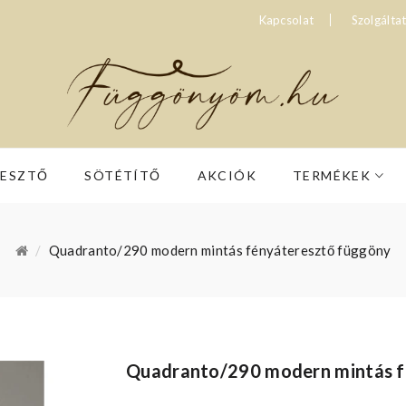
Kapcsolat
Szolgálta
RESZTŐ
SÖTÉTÍTŐ
AKCIÓK
TERMÉKEK
Quadranto/290 modern mintás fényáteresztő függöny
Quadranto/290 modern mintás f