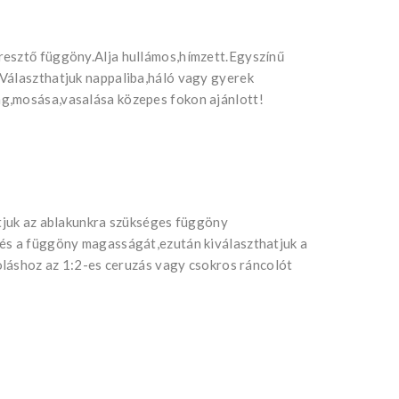
resztő függöny.Alja hullámos,hímzett.Egyszínű
Választhatjuk nappaliba,háló vagy gyerek
g,mosása,vasalása közepes fokon ajánlott!
atjuk az ablakunkra szükséges függöny
 és a függöny magasságát,ezután kiválaszthatjuk a
coláshoz az 1:2-es ceruzás vagy csokros ráncolót