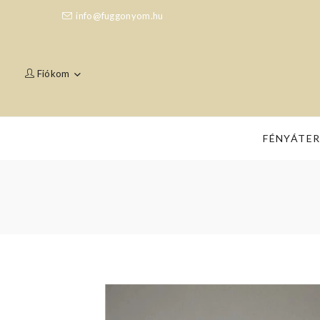
info@fuggonyom.hu
Fiókom
FÉNYÁTE