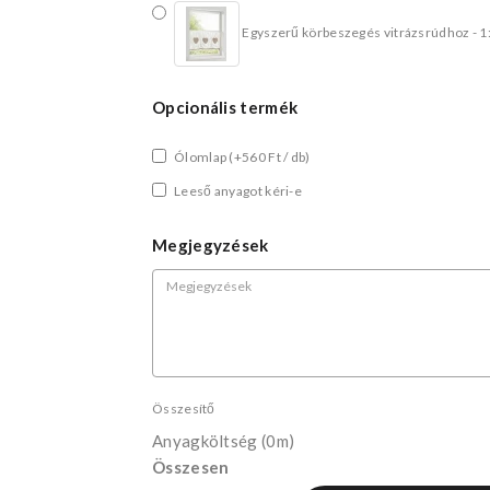
Egyszerű körbeszegés vitrázsrúdhoz - 1
Opcionális termék
Ólomlap
(+560 Ft / db)
Leeső anyagot kéri-e
Megjegyzések
Összesítő
Anyagköltség
(0m)
Összesen