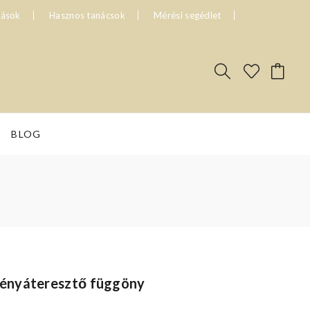
tások
Hasznos tanácsok
Mérési segédlet
BLOG
ényáteresztő függöny