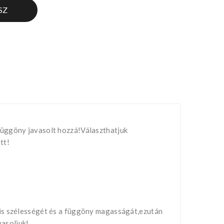
SZ
függöny javasolt hozzá!Választhatjuk
tt!
nis szélességét és a függöny magasságát,ezután
vasoljuk!