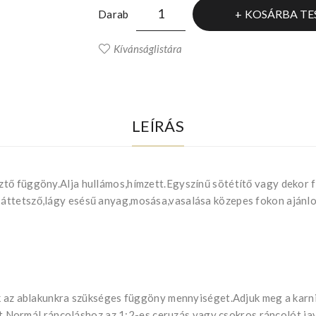
KOSÁRBA TE
Darab
Kívánságlistára
LEÍRÁS
ztő függöny.Alja hullámos,hímzett.Egyszínű sötétítő vagy dekor 
áttetsző,lágy esésű anyag,mosása,vasalása közepes fokon ajánlo
uk az ablakunkra szükséges függöny mennyiséget.Adjuk meg a kar
ját.Normál ráncoláshoz az 1:2-es ceruzás vagy csokros ráncolót ja