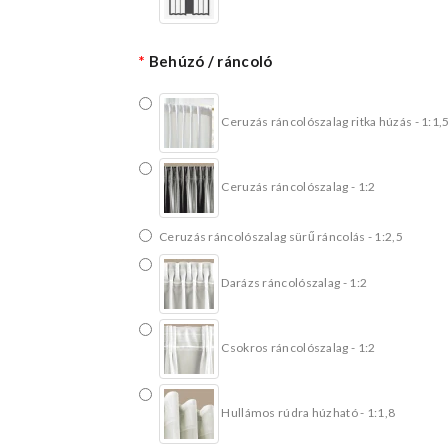
Behúzó / ráncoló
Ceruzás ráncolószalag ritka húzás - 1:1,
Ceruzás ráncolószalag - 1:2
Ceruzás ráncolószalag sürű ráncolás - 1:2,5
Darázs ráncolószalag - 1:2
Csokros ráncolószalag - 1:2
Hullámos rúdra húzható - 1:1,8