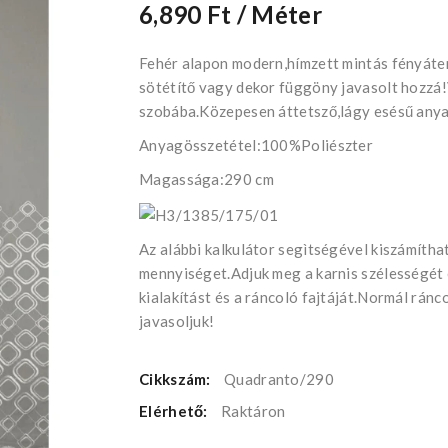
6,890 Ft
/ Méter
Fehér alapon modern,hímzett mintás fényáte
sötétítő vagy dekor függöny javasolt hozzá!
szobába.Közepesen áttetsző,lágy esésű anya
Anyagösszetétel:100%Poliészter
Magassága:290 cm
Az alábbi kalkulátor segìtségével kiszámíth
mennyiséget.Adjuk meg a karnis szélességét
kialakítást és a ráncoló fajtáját.Normál rán
javasoljuk!
Cikkszám:
Quadranto/290
Elérhető:
Raktáron