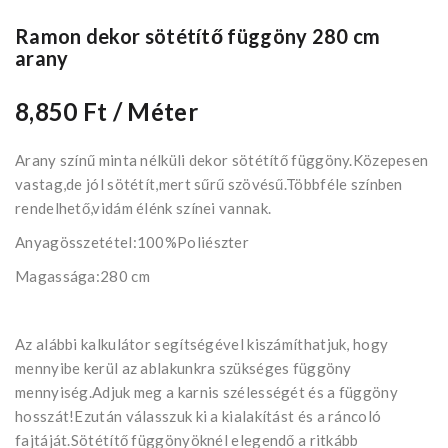
Ramon dekor sötétítő függöny 280 cm
arany
8,850 Ft
/ Méter
Arany színű minta nélküli dekor sötétítő függöny.Közepesen
vastag,de jól sötétít,mert sűrű szövésű.Többféle színben
rendelhető,vidám élénk színei vannak.
Anyagösszetétel:100%Poliészter
Magassága:280 cm
Az alábbi kalkulátor segítségével kiszámíthatjuk, hogy
mennyibe kerül az ablakunkra szükséges függöny
mennyiség.Adjuk meg a karnis szélességét és a függöny
hosszát!Ezután válasszuk ki a kialakítást és a ráncoló
fajtáját.Sötétítő függönyöknél elegendő a ritkább