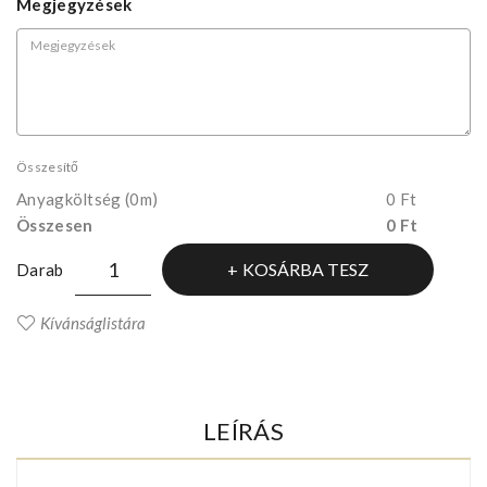
Megjegyzések
Összesítő
Anyagköltség
(0m)
0 Ft
Összesen
0 Ft
KOSÁRBA TESZ
Darab
Kívánságlistára
LEÍRÁS