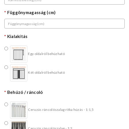
Függönymagasság (cm)
Kialakítás
Egy oldalról behúzható
Két oldalról behúzható
Behúzó / ráncoló
Ceruzás ráncolószalag ritka húzás - 1:1,5
Ceruzás ráncolószalag - 1:2