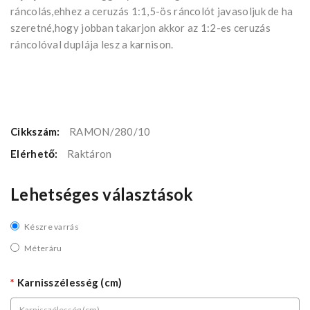
ráncolás,ehhez a ceruzás 1:1,5-ös ráncolót javasoljuk de ha
szeretné,hogy jobban takarjon akkor az 1:2-es ceruzás
ráncolóval duplája lesz a karnison.
Cikkszám:
RAMON/280/10
Elérhető:
Raktáron
Lehetséges választások
Készre varrás
Méteráru
Karnisszélesség (cm)