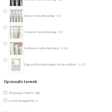
Darázs ráncolószalag - 1:2
Csokros ráncolószalag - 1:2
Hullámos rúdra húzható - 1:1,8
Egyszerű körbeszegés vitrázsrúdhoz - 1:1,5
Opcionális termék
Ólomlap
(+560 Ft / db)
Leeső anyagot kéri-e