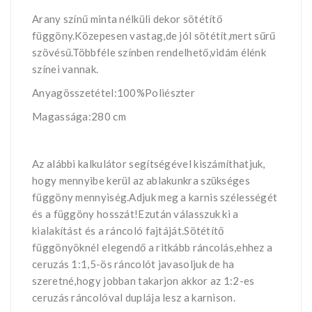
Arany színű minta nélküli dekor sötétítő
függöny.Közepesen vastag,de jól sötétít,mert sűrű
szövésű.Többféle színben rendelhető,vidám élénk
színei vannak.
Anyagösszetétel:100%Poliészter
Magassága:280 cm
Az alábbi kalkulátor segítségével kiszámíthatjuk,
hogy mennyibe kerül az ablakunkra szükséges
függöny mennyiség.Adjuk meg a karnis szélességét
és a függöny hosszát!Ezután válasszuk ki a
kialakítást és a ráncoló fajtáját.Sötétítő
függönyöknél elegendő a ritkább ráncolás,ehhez a
ceruzás 1:1,5-ös ráncolót javasoljuk de ha
szeretné,hogy jobban takarjon akkor az 1:2-es
ceruzás ráncolóval duplája lesz a karnison.