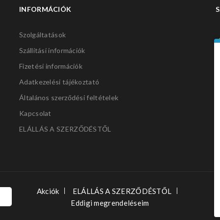
INFORMÁCIÓK
S
Szolgáltatások
Szállítási információk
Fizetési információk
Adatkezelési tájékoztató
Általános szerződési feltételek
Kapcsolat
ELÁLLÁS A SZERZŐDÉSTŐL
Akciók
ELÁLLÁS A SZERZŐDÉSTŐL
Eddigi megrendeléseim