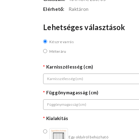
Elérhető:
Raktáron
Lehetséges választások
Készre varrás
Méteráru
Karnisszélesség (cm)
Függönymagasság (cm)
Kialakítás
Egy oldalról behúzható