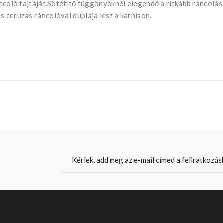
áncoló fajtáját.Sötétítő függönyöknél elegendő a ritkább ráncolás
s ceruzás ráncolóval duplája lesz a karnison.