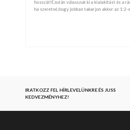
hosszát!Ezután válasszuk ki a kialakítást és a r
ha szeretné,hogy jobban takarjon akkor az 1:2-e
IRATKOZZ FEL HÍRLEVELÜNKRE ÉS JUSS
KEDVEZMÉNYHEZ!