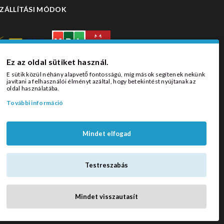
ZÁLLÍTÁSI MÓDOK
Ez az oldal sütiket használ.
E sütik közül néhány alapvető fontosságú, míg mások segítenek nekünk
javítani a felhasználói élményt azáltal, hogy betekintést nyújtanak az
oldal használatába.
További információ
Mindet elfogad
Testreszabás
Mindet visszautasít
Függönyöm © 2026