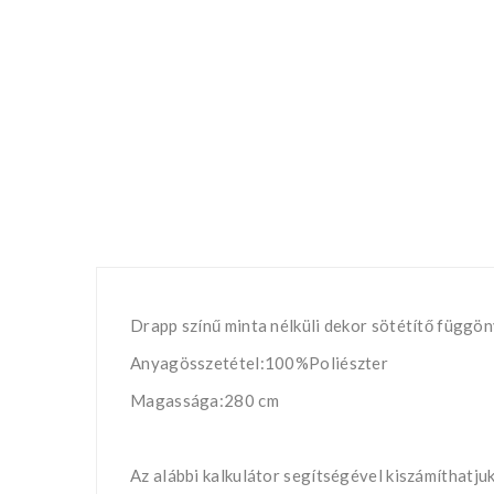
Drapp színű minta nélküli dekor sötétítő függön
Anyagösszetétel:100%Poliészter
Magassága:280 cm
Az alábbi kalkulátor segítségével kiszámíthatj