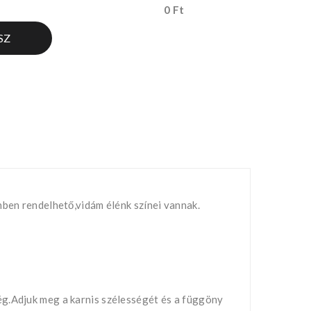
0 Ft
SZ
nben rendelhető,vidám élénk színei vannak.
ég.Adjuk meg a karnis szélességét és a függöny