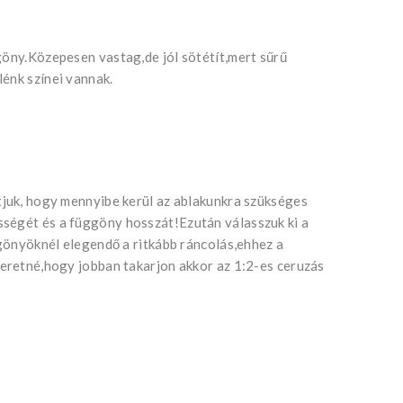
göny.Közepesen vastag,de jól sötétít,mert sűrű
énk színei vannak.
tjuk, hogy mennyibe kerül az ablakunkra szükséges
ségét és a függöny hosszát!Ezután válasszuk ki a
ggönyöknél elegendő a ritkább ráncolás,ehhez a
zeretné,hogy jobban takarjon akkor az 1:2-es ceruzás