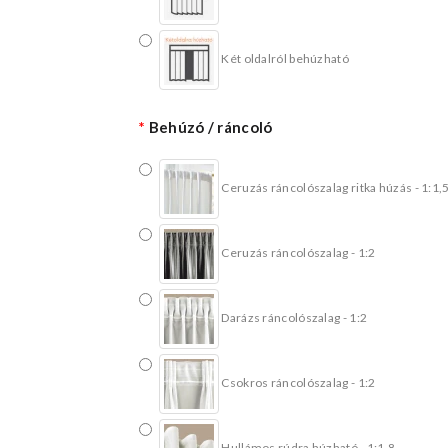
Két oldalról behúzható
Behúzó / ráncoló
Ceruzás ráncolószalag ritka húzás - 1:1,
Ceruzás ráncolószalag - 1:2
Darázs ráncolószalag - 1:2
Csokros ráncolószalag - 1:2
Hullámos rúdra húzható - 1:1,8