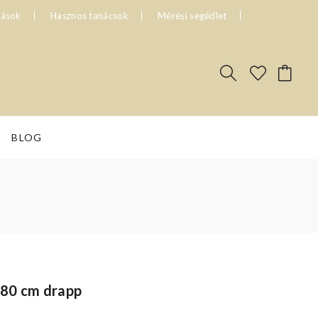
tások
Hasznos tanácsok
Mérési segédlet
BLOG
280 cm drapp