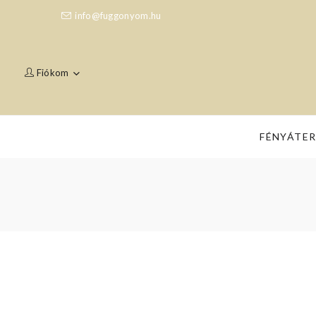
info@fuggonyom.hu
Fiókom
FÉNYÁTE