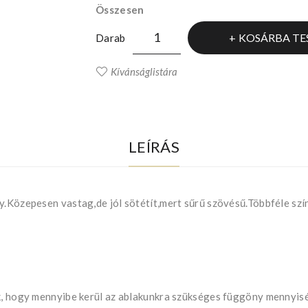
Összesen
KOSÁRBA TE
Darab
Kívánságlistára
LEÍRÁS
y.Közepesen vastag,de jól sötétít,mert sűrű szövésű.Többféle szí
uk, hogy mennyibe kerül az ablakunkra szükséges függöny mennyis