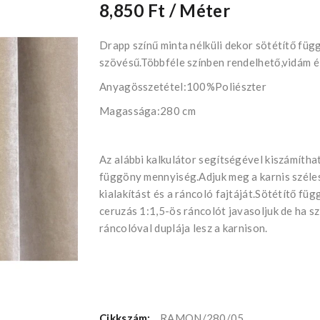
8,850 Ft
/ Méter
Drapp színű minta nélküli dekor sötétítő füg
szövésű.Többféle színben rendelhető,vidám él
Anyagösszetétel:100%Poliészter
Magassága:280 cm
Az alábbi kalkulátor segítségével kiszámítha
függöny mennyiség.Adjuk meg a karnis széles
kialakítást és a ráncoló fajtáját.Sötétítő fü
ceruzás 1:1,5-ös ráncolót javasoljuk de ha s
ráncolóval duplája lesz a karnison.
Cikkszám:
RAMON/280/05