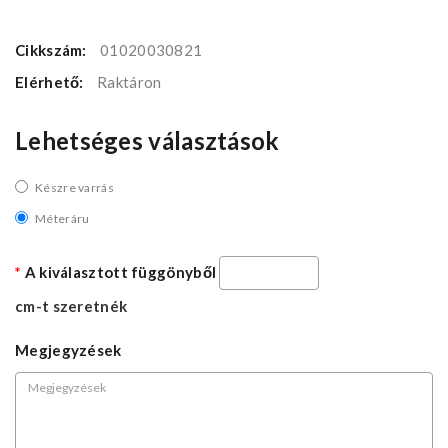
Cikkszám:
01020030821
Elérhető:
Raktáron
Lehetséges választások
Készre varrás
Méteráru
A kiválasztott függönyből
cm-t szeretnék
Megjegyzések