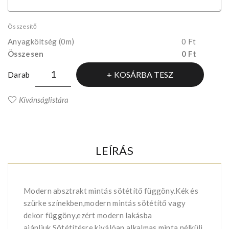
Összesítő
Anyagköltség
(0m)
0 Ft
Összesen
0 Ft
KOSÁRBA TESZ
Darab
Kívánságlistára
LEÍRÁS
Modern absztrakt mintás sötétítő függöny.Kék és
szürke színekben,modern mintás sötétítő vagy
dekor függöny,ezért modern lakásba
ajánljuk.Sötétítésre kiválóan alkalmas,minta nélküli