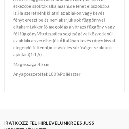
étkezőbe szokták alkalmazni,de lehet előszobába
is.Ha szeretnénk kilátni az ablakon vagy kevés
fényt ereszt be és nem akarjuk sok függönnyel
eltakarni,akkor jó megoldás a vitrázs függöny vagy
fél függöny.Vitrázspálca segítségével közvetlenűl
az ablakra szerelhetjük.Általában kevés ráncolással
elegendő feltenni,mi másfeles sűrűséget szoktunk
ajánlani(1:1,5)
Magassága:45 cm
Anyagösszetétel:100%Poliészter
IRATKOZZ FEL HÍRLEVELÜNKRE ÉS JUSS