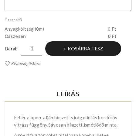
Összesítő
Anyagköltség
(0m)
0 Ft
Összesen
0 Ft
KOSÁRBA TESZ
Darab
Kívánságlistára
LEÍRÁS
Fehér alapon, alján hímzett virág mintás bordűrös
vitrázs függöny.Sávosan hímzett,ismétlődő minta.
A rövid függönyöket általában konyha illetve