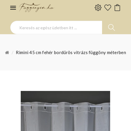
Rimini 45 cm fehér bordűrös vitrázs függöny méterben