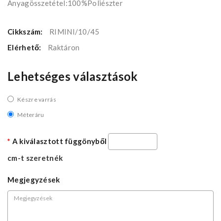
Anyagösszetétel:100%Poliészter
Cikkszám:
RIMINI/10/45
Elérhető:
Raktáron
Lehetséges választások
Készre varrás
Méteráru
A kiválasztott függönyből
cm-t szeretnék
Megjegyzések