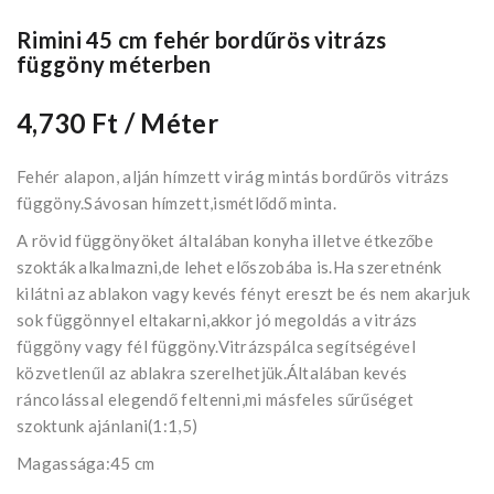
Rimini 45 cm fehér bordűrös vitrázs
függöny méterben
4,730 Ft
/ Méter
Fehér alapon, alján hímzett virág mintás bordűrös vitrázs
függöny.Sávosan hímzett,ismétlődő minta.
A rövid függönyöket általában konyha illetve étkezőbe
szokták alkalmazni,de lehet előszobába is.Ha szeretnénk
kilátni az ablakon vagy kevés fényt ereszt be és nem akarjuk
sok függönnyel eltakarni,akkor jó megoldás a vitrázs
függöny vagy fél függöny.Vitrázspálca segítségével
közvetlenűl az ablakra szerelhetjük.Általában kevés
ráncolással elegendő feltenni,mi másfeles sűrűséget
szoktunk ajánlani(1:1,5)
Magassága:45 cm