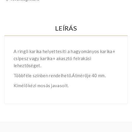
LEÍRÁS
A ringli karika helyettesíti a hagyományos karika+
csipesz vagy karika+ akasztó felrakási
leheztőséget.
Többféle színben rendelhető.Átmérője 40 mm.
Kímélő kézi mosás javasolt.