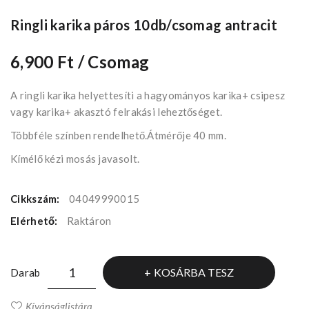
Ringli karika páros 10db/csomag antracit
6,900 Ft
/ Csomag
A ringli karika helyettesíti a hagyományos karika+ csipesz
vagy karika+ akasztó felrakási leheztőséget.
Többféle színben rendelhető.Átmérője 40 mm.
Kímélő kézi mosás javasolt.
Cikkszám:
04049990015
Elérhető:
Raktáron
KOSÁRBA TESZ
Darab
Kívánságlistára