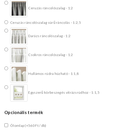
Ceruzás ráncolószalag - 1:2
Ceruzás ráncolószalag sürű ráncolás - 1:2,5
Darázs ráncolószalag - 1:2
Csokros ráncolószalag - 1:2
Hullámos rúdra húzható - 1:1,8
Egyszerű körbeszegés vitrázsrúdhoz - 1:1,5
Opcionális termék
Ólomlap
(+560 Ft / db)