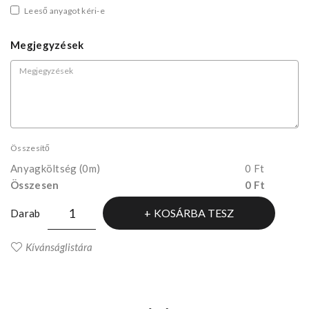
Leeső anyagot kéri-e
Megjegyzések
Összesítő
Anyagköltség
(0m)
0 Ft
Összesen
0 Ft
KOSÁRBA TESZ
Darab
Kívánságlistára