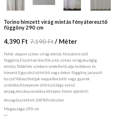
Torino hímzett virág mintás fényáteresztő
függöny 290 cm
4,390 Ft
7,190 Ft
/ Méter
Fehér alapon színes virág mintás fényáteresztő
függöny.Elszórtan díszítik a kis színes virágok,végig
mintás.Többféle színben rendelhető,alja hullámos és
hímzett.Egyszínű sötétítő vagy dekor függöny javasolt
hozzá!Választhatjuk nappaliba,háló vagy gyerek
szobába.Közepesen áttetsző,lágy esésű
anyag,mosása,vasalása közepes fokon ajánlott!
Anyagösszetétel:100%Poliészter
Magassága:290 cm