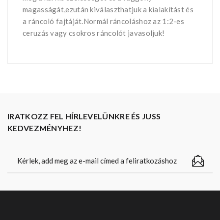
magasságát,ezután kiválaszthatjuk a kialakítást és
a ráncoló fajtáját.Normál ráncoláshoz az 1:2-es
ceruzás vagy csokros ráncolót javasoljuk!
IRATKOZZ FEL HÍRLEVELÜNKRE ÉS JUSS
KEDVEZMÉNYHEZ!