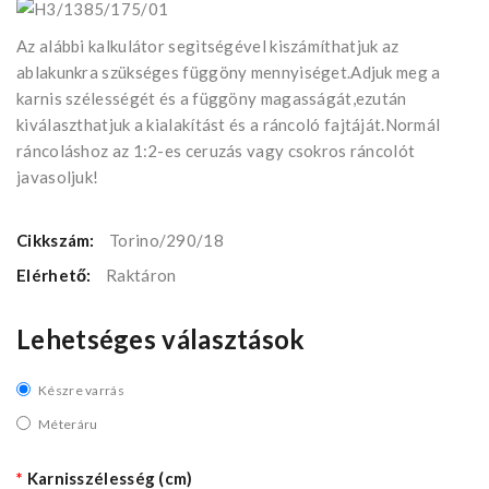
Az alábbi kalkulátor segìtségével kiszámíthatjuk az
ablakunkra szükséges függöny mennyiséget.Adjuk meg a
karnis szélességét és a függöny magasságát,ezután
kiválaszthatjuk a kialakítást és a ráncoló fajtáját.Normál
ráncoláshoz az 1:2-es ceruzás vagy csokros ráncolót
javasoljuk!
Cikkszám:
Torino/290/18
Elérhető:
Raktáron
Lehetséges választások
Készre varrás
Méteráru
Karnisszélesség (cm)