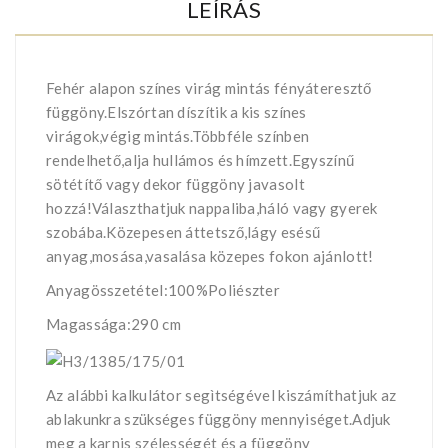
LEÍRÁS
Fehér alapon színes virág mintás fényáteresztő
függöny.Elszórtan díszítik a kis színes
virágok,végig mintás.Többféle színben
rendelhető,alja hullámos és hímzett.Egyszínű
sötétítő vagy dekor függöny javasolt
hozzá!Választhatjuk nappaliba,háló vagy gyerek
szobába.Közepesen áttetsző,lágy esésű
anyag,mosása,vasalása közepes fokon ajánlott!
Anyagösszetétel:100%Poliészter
Magassága:290 cm
Az alábbi kalkulátor segìtségével kiszámíthatjuk az
ablakunkra szükséges függöny mennyiséget.Adjuk
meg a karnis szélességét és a függöny