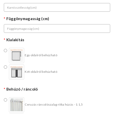
Függönymagasság (cm)
Kialakítás
Egy oldalról behúzható
Két oldalról behúzható
Behúzó / ráncoló
Ceruzás ráncolószalag ritka húzás - 1:1,5