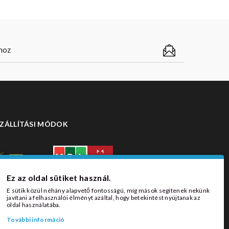
ZÁLLÍTÁSI MÓDOK
Ez az oldal sütiket használ.
E sütik közül néhány alapvető fontosságú, míg mások segítenek nekünk
javítani a felhasználói élményt azáltal, hogy betekintést nyújtanak az
oldal használatába.
További információ