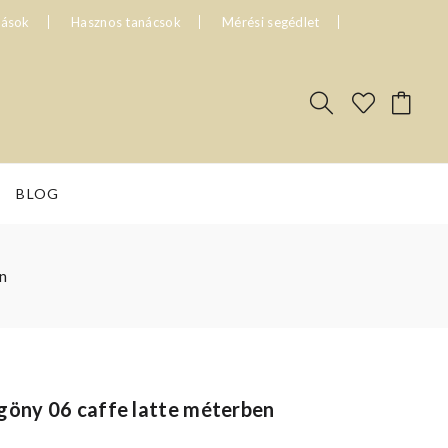
tások
Hasznos tanácsok
Mérési segédlet
BLOG
n
göny 06 caffe latte méterben