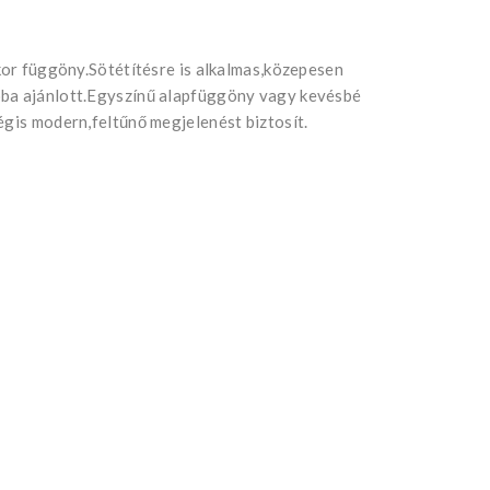
ekor függöny.Sötétítésre is alkalmas,közepesen
óba ajánlott.Egyszínű alapfüggöny vagy kevésbé
égis modern,feltűnő megjelenést biztosít.