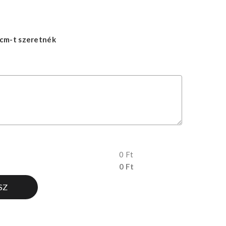
cm-t szeretnék
0 Ft
0 Ft
SZ