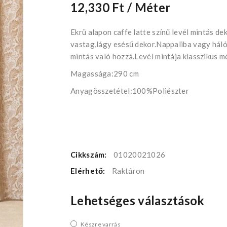
12,330 Ft
/ Méter
Ekrü alapon caffe latte színű levél mintás d
vastag,lágy esésű dekor.Nappaliba vagy hál
mintás való hozzá.Levél mintája klasszikus m
Magassága:290 cm
Anyagösszetétel:100%Poliészter
Cikkszám:
01020021026
Elérhető:
Raktáron
Lehetséges választások
Készre varrás