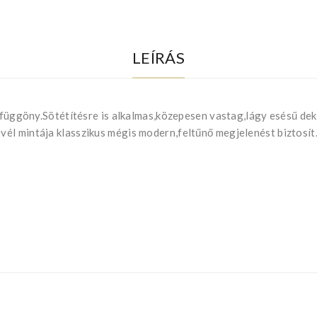
LEÍRÁS
r függöny.Sötétítésre is alkalmas,közepesen vastag,lágy esésű de
él mintája klasszikus mégis modern,feltűnő megjelenést biztosít