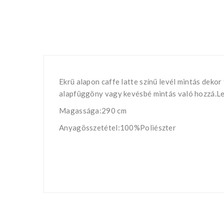
Ekrü alapon caffe latte színű levél mintás deko
alapfüggöny vagy kevésbé mintás való hozzá.Lev
Magassága:290 cm
Anyagösszetétel:100%Poliészter