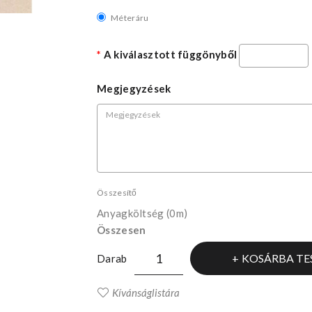
Méteráru
A kiválasztott függönyből
Megjegyzések
Összesítő
Anyagköltség
(0m)
Összesen
KOSÁRBA TE
Darab
Kívánságlistára