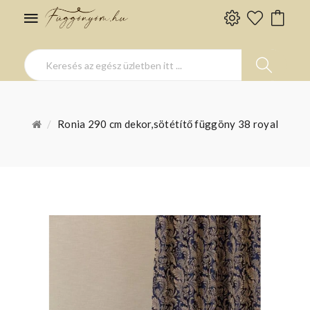
Ronia 290 cm dekor,sötétítő függöny 38 royal