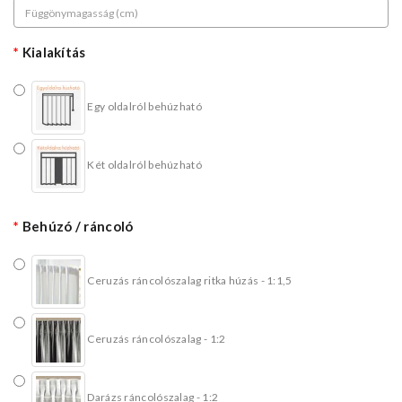
Kialakítás
Egy oldalról behúzható
Két oldalról behúzható
Behúzó / ráncoló
Ceruzás ráncolószalag ritka húzás - 1:1,5
Ceruzás ráncolószalag - 1:2
Darázs ráncolószalag - 1:2