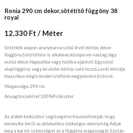
Ronia 290 cm dekor,sötétítő függöny 38
royal
12,330 Ft
/ Méter
Sötétkék alapon aranybarna színű levél mintás dekor
függöny.Sötétítésre is alkalmas,közepesen vastag,lágy
esésű dekor.Nappaliba vagy hálóba ajánlott.Egyszínű
alapfüggöny vagy kevésbé mintás való hozzá.Levél mintája
klasszikus mégis modern,feltűnő megjelenést biztosít.
Magassága:290 cm
Anyagösszetétel:100%Poliészter
Az alábbi kalkulátor segítségével kiszámíthatjuk, hogy
mennyibe kerül az ablakunkra szükséges mennyiség.Adjuk
meg a karnis szélességet és a függöny magasságát.Ezután