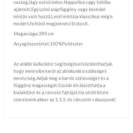
vastag,lágy esésű dekor.Nappaliba vagy hálóba
ajánlott.Egyszínű alapfüggöny vagy kevésbé
mintás való hozzá.Levél mintája klasszikus mégis
modern,feltűnő megjelenést biztosít.
Magassága:290 cm
Anyagösszetétel:100%Poliészter
Az alábbi kalkulátor segítségével kiszámíthatjuk,
hogy mennyibe kerül az ablakunkra szükséges
mennyiség.Adjuk meg a karnis szélességet és a
függöny magasságát.Ezután kiválaszthatja a
kialakítást és a ráncoló fajtáját.Ha sötétítésre
szeretnénk akkor az 1:1,5-ös ráncolót válasszunk!