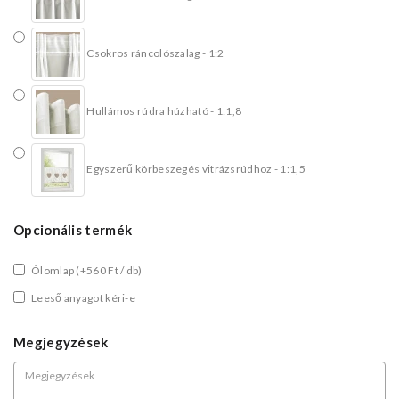
Csokros ráncolószalag - 1:2
Hullámos rúdra húzható - 1:1,8
Egyszerű körbeszegés vitrázsrúdhoz - 1:1,5
Opcionális termék
Ólomlap
(+560 Ft / db)
Leeső anyagot kéri-e
Megjegyzések