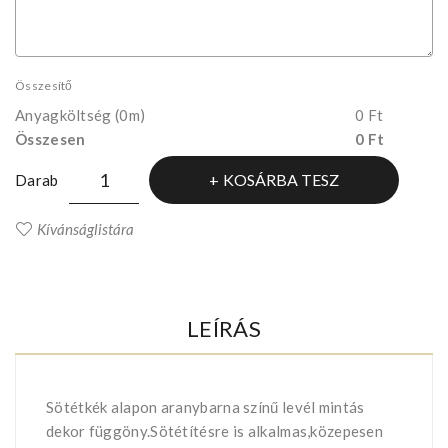
Összesítő
Anyagköltség
(0m)
0 Ft
Összesen
0 Ft
KOSÁRBA TESZ
Darab
Kívánságlistára
LEÍRÁS
Sötétkék alapon aranybarna színű levél mintás
dekor függöny.Sötétítésre is alkalmas,közepesen