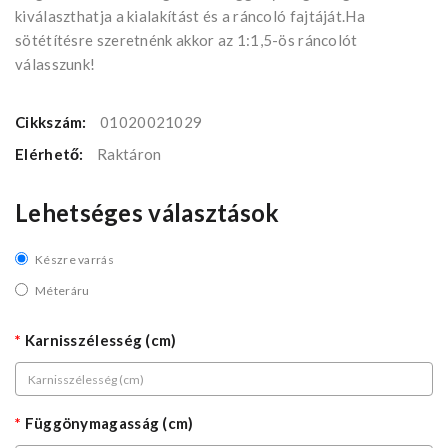
kiválaszthatja a kialakítást és a ráncoló fajtáját.Ha
sötétítésre szeretnénk akkor az 1:1,5-ös ráncolót
válasszunk!
Cikkszám:
01020021029
Elérhető:
Raktáron
Lehetséges választások
Készre varrás
Méteráru
Karnisszélesség (cm)
Függönymagasság (cm)