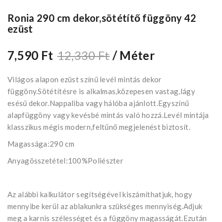
Ronia 290 cm dekor,sötétítő függöny 42
ezüst
7,590 Ft
12,330 Ft
/ Méter
Világos alapon ezüst színű levél mintás dekor
függöny.Sötétítésre is alkalmas,közepesen vastag,lágy
esésű dekor.Nappaliba vagy hálóba ajánlott.Egyszínű
alapfüggöny vagy kevésbé mintás való hozzá.Levél mintája
klasszikus mégis modern,feltűnő megjelenést biztosít.
Magassága:290 cm
Anyagösszetétel:100%Poliészter
Az alábbi kalkulátor segítségével kiszámíthatjuk, hogy
mennyibe kerül az ablakunkra szükséges mennyiség.Adjuk
meg a karnis szélességet és a függöny magasságát.Ezután