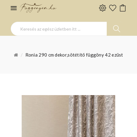
Ronia 290 cm dekor,sötétítő függöny 42 ezüst