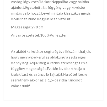
vastag,lágy esésű dekor.Nappaliba vagy hálóba
ajánlott.Egyszínű alapfüggöny vagy kevésbé
mintás való hozzá.Levél mintája klasszikus mégis
modern,feltűnő megjelenést biztosít.
Magassága:290 cm
Anyagösszetétel:100%Poliészter
Az alábbi kalkulátor segítségével kiszámíthatjuk,
hogy mennyibe kerül az ablakunkra szükséges
mennyiség.Adjuk meg a karnis szélességet és a
függöny magasságát.Ezután kiválaszthatja a
kialakítást és a ráncoló fajtáját.Ha sötétítésre
szeretnénk akkor az 1:1,5-ös ritka ráncolót
válasszunk!