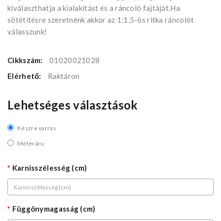
kiválaszthatja a kialakítást és a ráncoló fajtáját.Ha
sötétítésre szeretnénk akkor az 1:1,5-ös ritka ráncolót
válasszunk!
Cikkszám:
01020021028
Elérhető:
Raktáron
Lehetséges választások
Készre varrás
Méteráru
Karnisszélesség (cm)
Függönymagasság (cm)