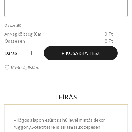
Összesítő
Anyagköltség
(0m)
0 Ft
Összesen
0 Ft
KOSÁRBA TESZ
Darab
Kívánságlistára
LEÍRÁS
Világos alapon ezüst színű levél mintás dekor
függöny.Sötétítésre is alkalmas,közepesen