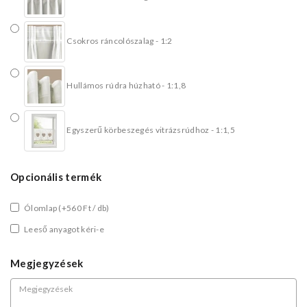
Csokros ráncolószalag - 1:2
Hullámos rúdra húzható - 1:1,8
Egyszerű körbeszegés vitrázsrúdhoz - 1:1,5
Opcionális termék
Ólomlap
(+560 Ft / db)
Leeső anyagot kéri-e
Megjegyzések