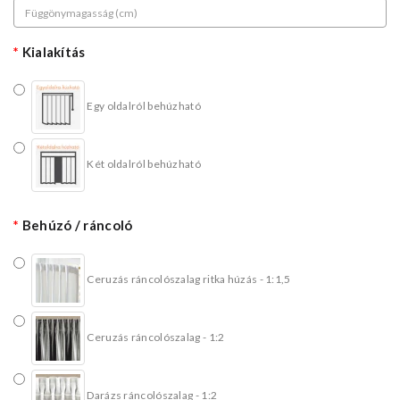
Kialakítás
Egy oldalról behúzható
Két oldalról behúzható
Behúzó / ráncoló
Ceruzás ráncolószalag ritka húzás - 1:1,5
Ceruzás ráncolószalag - 1:2
Darázs ráncolószalag - 1:2