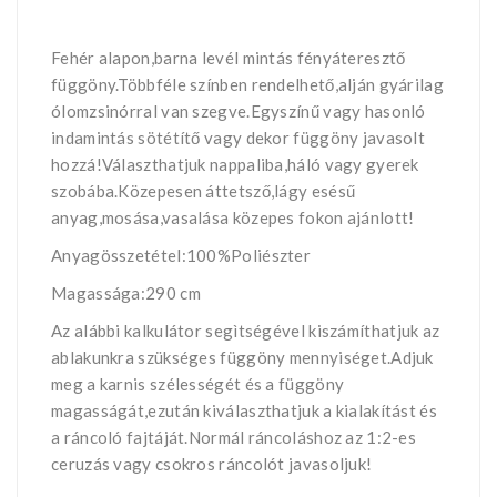
Fehér alapon,barna levél mintás fényáteresztő
függöny.Többféle színben rendelhető,alján gyárilag
ólomzsinórral van szegve.Egyszínű vagy hasonló
indamintás sötétítő vagy dekor függöny javasolt
hozzá!Választhatjuk nappaliba,háló vagy gyerek
szobába.Közepesen áttetsző,lágy esésű
anyag,mosása,vasalása közepes fokon ajánlott!
Anyagösszetétel:100%Poliészter
Magassága:290 cm
Az alábbi kalkulátor segìtségével kiszámíthatjuk az
ablakunkra szükséges függöny mennyiséget.Adjuk
meg a karnis szélességét és a függöny
magasságát,ezután kiválaszthatjuk a kialakítást és
a ráncoló fajtáját.Normál ráncoláshoz az 1:2-es
ceruzás vagy csokros ráncolót javasoljuk!