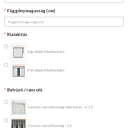
Függönymagasság (cm)
Kialakítás
Egy oldalról behúzható
Két oldalról behúzható
Behúzó / ráncoló
Ceruzás ráncolószalag ritka húzás - 1:1,5
Ceruzás ráncolószalag - 1:2