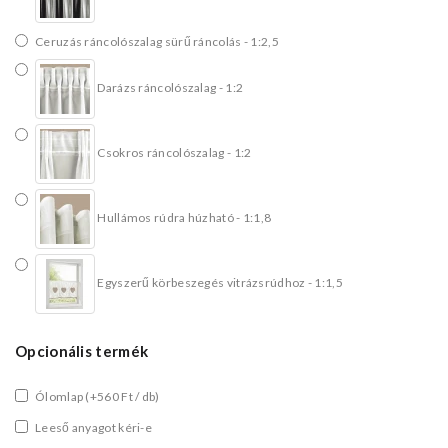
Ceruzás ráncolószalag sürű ráncolás - 1:2,5
Darázs ráncolószalag - 1:2
Csokros ráncolószalag - 1:2
Hullámos rúdra húzható - 1:1,8
Egyszerű körbeszegés vitrázsrúdhoz - 1:1,5
Opcionális termék
Ólomlap
(+560 Ft / db)
Leeső anyagot kéri-e