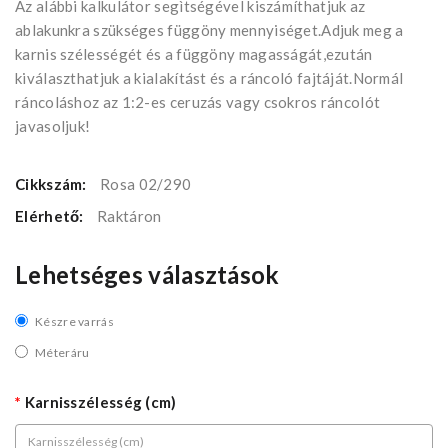
Az alábbi kalkulátor segìtségével kiszámíthatjuk az
ablakunkra szükséges függöny mennyiséget.Adjuk meg a
karnis szélességét és a függöny magasságát,ezután
kiválaszthatjuk a kialakítást és a ráncoló fajtáját.Normál
ráncoláshoz az 1:2-es ceruzás vagy csokros ráncolót
javasoljuk!
Cikkszám:
Rosa 02/290
Elérhető:
Raktáron
Lehetséges választások
Készre varrás
Méteráru
Karnisszélesség (cm)