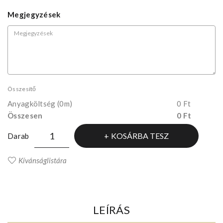
Megjegyzések
Összesítő
Anyagköltség
(0m)
0 Ft
Összesen
0 Ft
KOSÁRBA TESZ
Darab
Kívánságlistára
LEÍRÁS