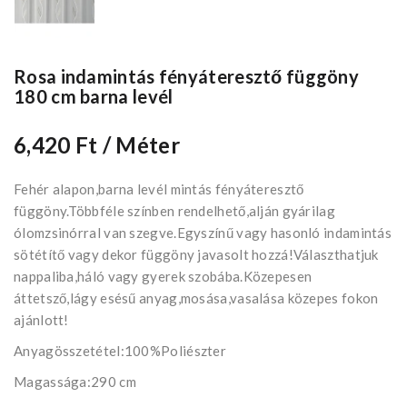
Rosa indamintás fényáteresztő függöny
180 cm barna levél
6,420 Ft
/ Méter
Fehér alapon,barna levél mintás fényáteresztő
függöny.Többféle színben rendelhető,alján gyárilag
ólomzsinórral van szegve.Egyszínű vagy hasonló indamintás
sötétítő vagy dekor függöny javasolt hozzá!Választhatjuk
nappaliba,háló vagy gyerek szobába.Közepesen
áttetsző,lágy esésű anyag,mosása,vasalása közepes fokon
ajánlott!
Anyagösszetétel:100%Poliészter
Magassága:290 cm