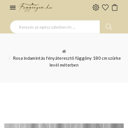
Rosa indamintás fényáteresztő függöny 180 cm szürke
levél méterben