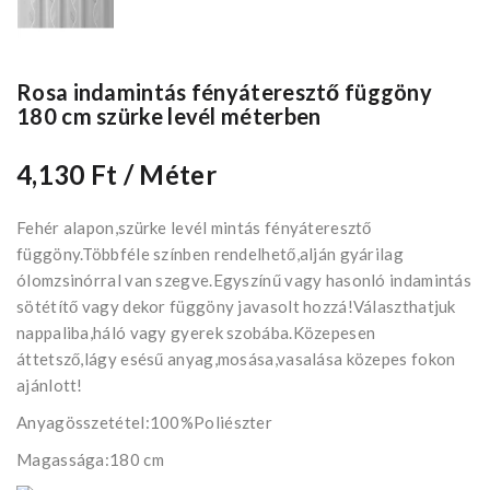
Rosa indamintás fényáteresztő függöny
180 cm szürke levél méterben
4,130 Ft
/ Méter
Fehér alapon,szürke levél mintás fényáteresztő
függöny.Többféle színben rendelhető,alján gyárilag
ólomzsinórral van szegve.Egyszínű vagy hasonló indamintás
sötétítő vagy dekor függöny javasolt hozzá!Választhatjuk
nappaliba,háló vagy gyerek szobába.Közepesen
áttetsző,lágy esésű anyag,mosása,vasalása közepes fokon
ajánlott!
Anyagösszetétel:100%Poliészter
Magassága:180 cm