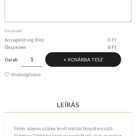
Összesítő
Anyagköltség
(0m)
0 Ft
Összesen
0 Ft
KOSÁRBA TESZ
Darab
Kívánságlistára
LEÍRÁS
Fehér alapon,szürke levél mintás fényáteresztő
függöny.Többféle színben rendelhető,alján gyárilag