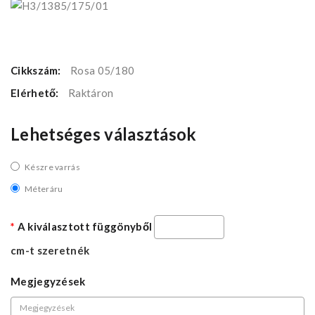
Cikkszám:
Rosa 05/180
Elérhető:
Raktáron
Lehetséges választások
Készre varrás
Méteráru
A kiválasztott függönyből
cm-t szeretnék
Megjegyzések