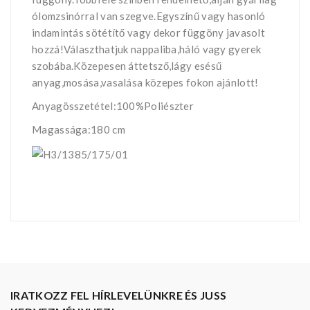
ólomzsinórral van szegve.Egyszínű vagy hasonló
indamintás sötétítő vagy dekor függöny javasolt
hozzá!Választhatjuk nappaliba,háló vagy gyerek
szobába.Közepesen áttetsző,lágy esésű
anyag,mosása,vasalása közepes fokon ajánlott!
Anyagösszetétel:100%Poliészter
Magassága:180 cm
IRATKOZZ FEL HÍRLEVELÜNKRE ÉS JUSS