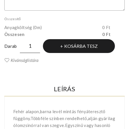
Összesítő
Anyagköltség
(0m)
0 Ft
Összesen
0 Ft
KOSÁRBA TESZ
Darab
Kívánságlistára
LEÍRÁS
Fehér alapon,barna levél mintás fényáteresztő
függöny.Többféle színben rendelhető,alján gyárilag
ólomzsinórral van szegve.Egyszínű vagy hasonló