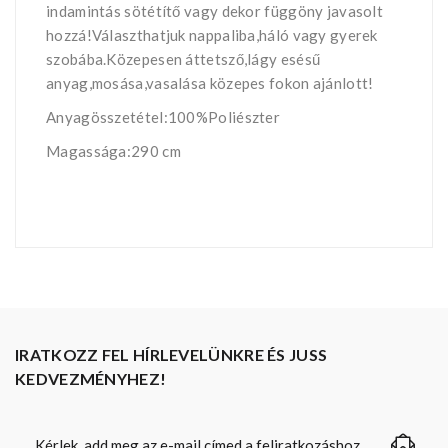
indamintás sötétítő vagy dekor függöny javasolt
hozzá!Választhatjuk nappaliba,háló vagy gyerek
szobába.Közepesen áttetsző,lágy esésű
anyag,mosása,vasalása közepes fokon ajánlott!
Anyagösszetétel:100%Poliészter
Magassága:290 cm
IRATKOZZ FEL HÍRLEVELÜNKRE ÉS JUSS
KEDVEZMÉNYHEZ!