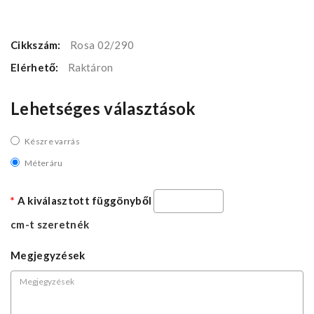
Cikkszám:
Rosa 02/290
Elérhető:
Raktáron
Lehetséges választások
Készre varrás
Méteráru
A kiválasztott függönyből
cm-t szeretnék
Megjegyzések