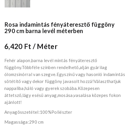
Rosa indamintás fényáteresztő függöny
290 cm barna levél méterben
6,420 Ft
/ Méter
Fehér alapon,barna levél mintás fényáteresztő
függöny.Többféle színben rendelhető,alján gyárilag
ólomzsinórral van szegve.Egyszínű vagy hasonló indamintás
sötétítő vagy dekor függöny javasolt hozzá!Választhatjuk
nappaliba,háló vagy gyerek szobába.Közepesen
áttetsző,lágy esésű anyag,mosása,vasalása közepes fokon
ajánlott!
Anyagösszetétel:100%Poliészter
Magassága:290 cm