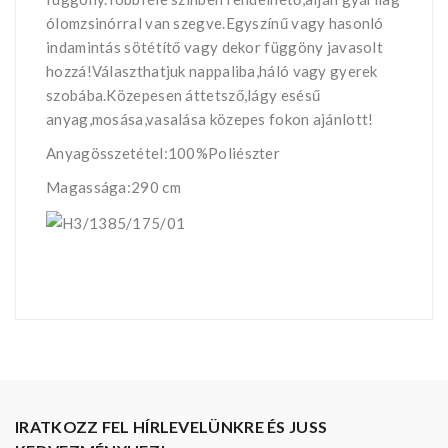
ólomzsinórral van szegve.Egyszínű vagy hasonló
indamintás sötétítő vagy dekor függöny javasolt
hozzá!Választhatjuk nappaliba,háló vagy gyerek
szobába.Közepesen áttetsző,lágy esésű
anyag,mosása,vasalása közepes fokon ajánlott!
Anyagösszetétel:100%Poliészter
Magassága:290 cm
IRATKOZZ FEL HÍRLEVELÜNKRE ÉS JUSS