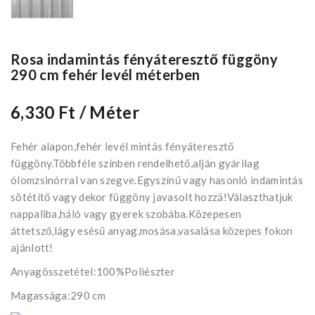
Rosa indamintás fényáteresztő függöny
290 cm fehér levél méterben
6,330 Ft
/ Méter
Fehér alapon,fehér levél mintás fényáteresztő
függöny.Többféle színben rendelhető,alján gyárilag
ólomzsinórral van szegve.Egyszínű vagy hasonló indamintás
sötétítő vagy dekor függöny javasolt hozzá!Választhatjuk
nappaliba,háló vagy gyerek szobába.Közepesen
áttetsző,lágy esésű anyag,mosása,vasalása közepes fokon
ajánlott!
Anyagösszetétel:100%Poliészter
Magassága:290 cm