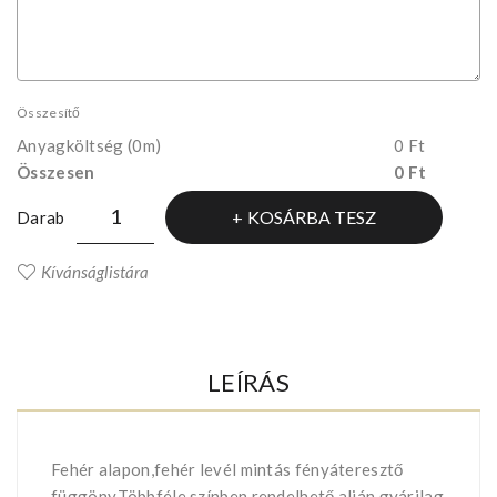
Összesítő
Anyagköltség
(0m)
0 Ft
Összesen
0 Ft
KOSÁRBA TESZ
Darab
Kívánságlistára
LEÍRÁS
Fehér alapon,fehér levél mintás fényáteresztő
függöny.Többféle színben rendelhető,alján gyárilag