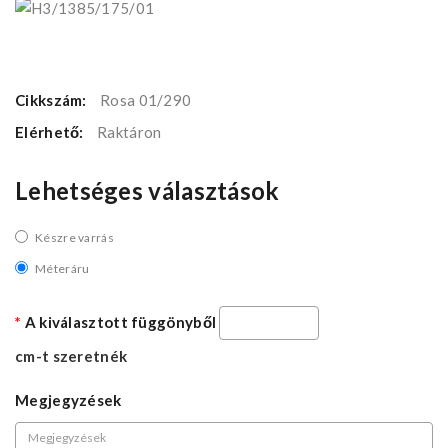
Cikkszám:
Rosa 01/290
Elérhető:
Raktáron
Lehetséges választások
Készre varrás
Méteráru
A kiválasztott függönyből
cm-t szeretnék
Megjegyzések