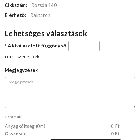
Cikkszám:
Rozsda 140
Elérhető:
Raktáron
Lehetséges választások
A kiválasztott függönyből
cm-t szeretnék
Megjegyzések
Összesítő
Anyagköltség
(0m)
0 Ft
Összesen
0 Ft