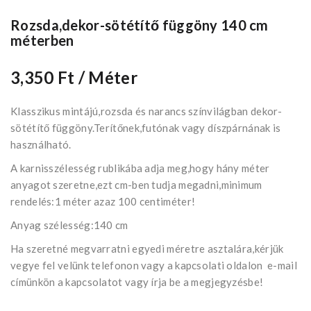
Rozsda,dekor-sötétítő függöny 140 cm
méterben
3,350 Ft
/ Méter
Klasszikus mintájú,rozsda és narancs színvilágban dekor-
sötétítő függöny.Terítőnek,futónak vagy díszpárnának is
használható.
A karnisszélesség rublikába adja meg,hogy hány méter
anyagot szeretne,ezt cm-ben tudja megadni,minimum
rendelés:1 méter azaz 100 centiméter!
Anyag szélesség:140 cm
Ha szeretné megvarratni egyedi méretre asztalára,kérjük
vegye fel velünk telefonon vagy a kapcsolati oldalon e-mail
címünkön a kapcsolatot vagy írja be a megjegyzésbe!