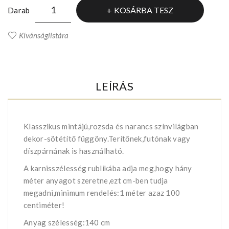
KOSÁRBA TESZ
Darab
Kívánságlistára
LEÍRÁS
Klasszikus mintájú,rozsda és narancs színvilágban
dekor-sötétítő függöny.Terítőnek,futónak vagy
díszpárnának is használható.
A karnisszélesség rublikába adja meg,hogy hány
méter anyagot szeretne,ezt cm-ben tudja
megadni,minimum rendelés:1 méter azaz 100
centiméter!
Anyag szélesség:140 cm