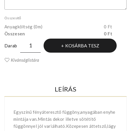
Összesítő
Anyagköltség
(0m)
0 Ft
Összesen
0 Ft
KOSÁRBA TESZ
Darab
Kívánságlistára
LEÍRÁS
Egyszínű fényáteresztő függöny,anyagában enyhe
mintája van.Mintás dekor illetve sötétítő
függönnyel jól variálható.Közepesen áttetsző,lágy