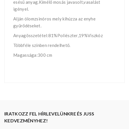
esésű anyag.Kímélő mosás javasolt,vasalást
igényel.
Alján ólomzsinóros mely kihúzza az enyhe
gyűrődéseket.
Anyagösszetétel:81%Poliészter,19%Viszkóz
Többféle színben rendelhető.
Magassága:300 cm
IRATKOZZ FEL HÍRLEVELÜNKRE ÉS JUSS
KEDVEZMÉNYHEZ!