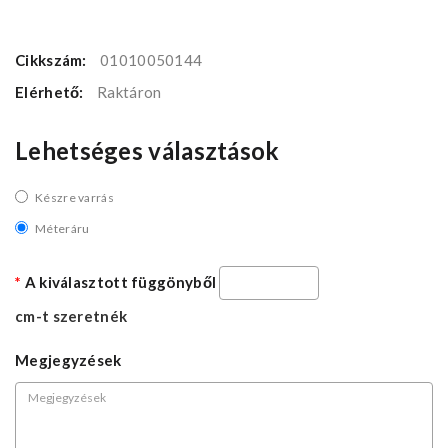
Cikkszám:
01010050144
Elérhető:
Raktáron
Lehetséges választások
Készre varrás
Méteráru
A kiválasztott függönyből
cm-t szeretnék
Megjegyzések