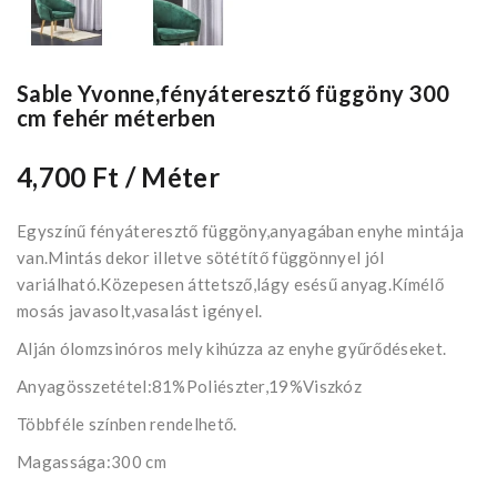
Sable Yvonne,fényáteresztő függöny 300
cm fehér méterben
4,700 Ft
/ Méter
Egyszínű fényáteresztő függöny,anyagában enyhe mintája
van.Mintás dekor illetve sötétítő függönnyel jól
variálható.Közepesen áttetsző,lágy esésű anyag.Kímélő
mosás javasolt,vasalást igényel.
Alján ólomzsinóros mely kihúzza az enyhe gyűrődéseket.
Anyagösszetétel:81%Poliészter,19%Viszkóz
Többféle színben rendelhető.
Magassága:300 cm