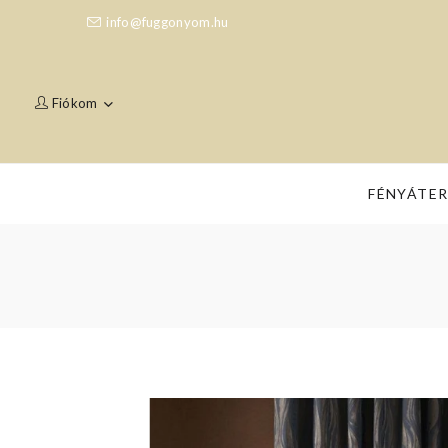
info@fuggonyom.hu
Fiókom
FÉNYÁTE