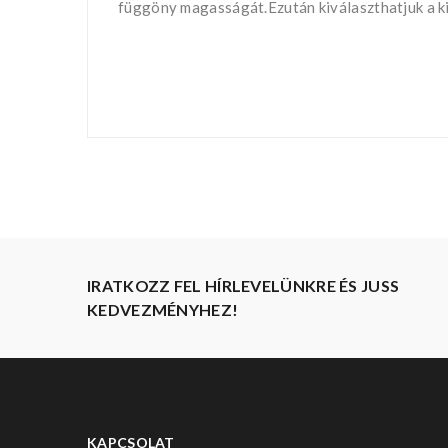
függöny magasságát.Ezután kiválaszthatjuk a kia
IRATKOZZ FEL HÍRLEVELÜNKRE ÉS JUSS
KEDVEZMÉNYHEZ!
KAPCSOLAT