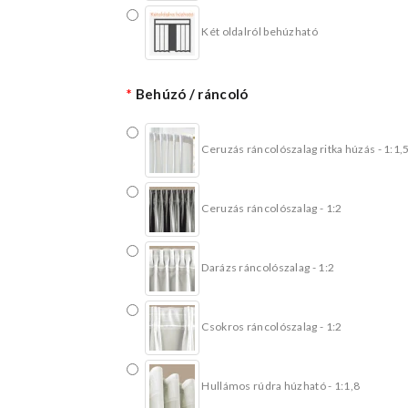
Két oldalról behúzható
Behúzó / ráncoló
Ceruzás ráncolószalag ritka húzás - 1:1,
Ceruzás ráncolószalag - 1:2
Darázs ráncolószalag - 1:2
Csokros ráncolószalag - 1:2
Hullámos rúdra húzható - 1:1,8