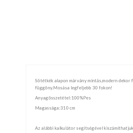
Sötétkék alapon márvány mintás,modern dekor f
függöny.Mosása legfeljebb 30 fokon!
Anyagösszetétel:100%Pes
Magassága:310 cm
Az alábbi kalkulátor segítségével kiszámíthatju