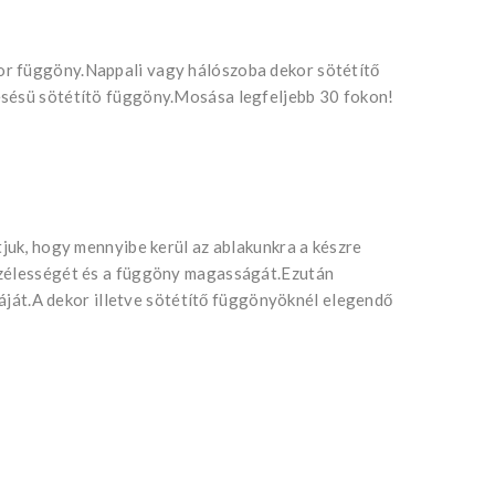
r függöny.Nappali vagy hálószoba dekor sötétítő
esésü sötétítö függöny.Mosása legfeljebb 30 fokon!
tjuk, hogy mennyibe kerül az ablakunkra a készre
szélességét és a függöny magasságát.Ezután
jtáját.A dekor illetve sötétítő függönyöknél elegendő