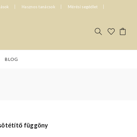
tások
Hasznos tanácsok
Mérési segédlet
BLOG
sötétítő függöny