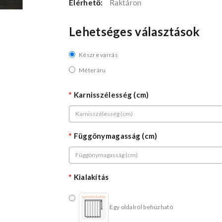
Elérhető:
Raktáron
Lehetséges választások
Készre varrás
Méteráru
Karnisszélesség (cm)
Függönymagasság (cm)
Kialakítás
Egy oldalról behúzható