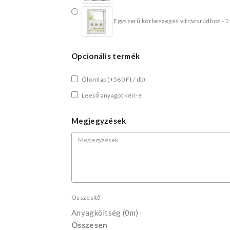
Egyszerű körbeszegés vitrázsrúdhoz - 1
Opcionális termék
Ólomlap
(+560 Ft / db)
Leeső anyagot kéri-e
Megjegyzések
Összesítő
Anyagköltség
(0m)
Összesen