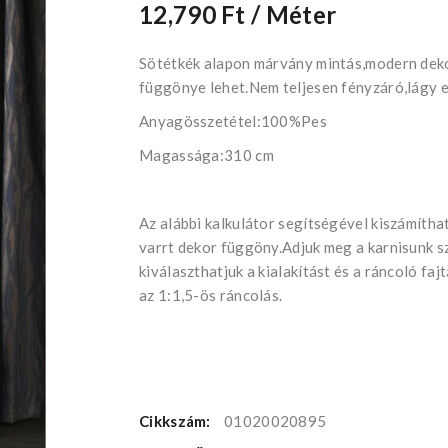
12,790 Ft
/ Méter
Sötétkék alapon márvány mintás,modern deko
függönye lehet.Nem teljesen fényzáró,lágy 
Anyagösszetétel:100%Pes
Magassága:310 cm
Az alábbi kalkulátor segítségével kiszámítha
varrt dekor függöny.Adjuk meg a karnisunk 
kiválaszthatjuk a kialakítást és a ráncoló fa
az 1:1,5-ös ráncolás.
Cikkszám:
01020020895