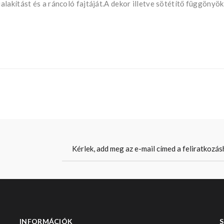
lakítást és a ráncoló fajtáját.A dekor illetve sötétítő függönyök
INFORMÁCIÓK
S