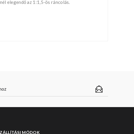
nél elegendő az 1:1,5-ös ráncolás.
ZÁLLÍTÁSI MÓDOK