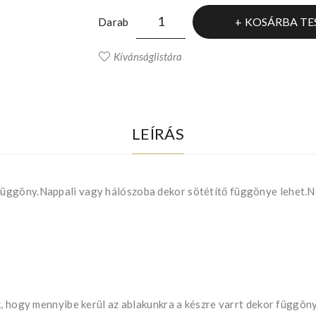
KOSÁRBA TE
Darab
Kívánságlistára
LEÍRÁS
üggöny.Nappali vagy hálószoba dekor sötétítő függönye lehet.Ne
k, hogy mennyibe kerül az ablakunkra a készre varrt dekor függön