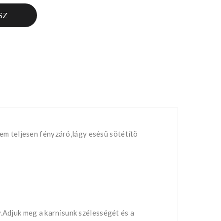
SZ
m teljesen fényzáró,lágy esésü sötétítö
y.Adjuk meg a karnisunk szélességét és a