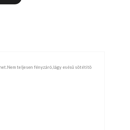
et.Nem teljesen fényzáró,lágy esésü sötétítö