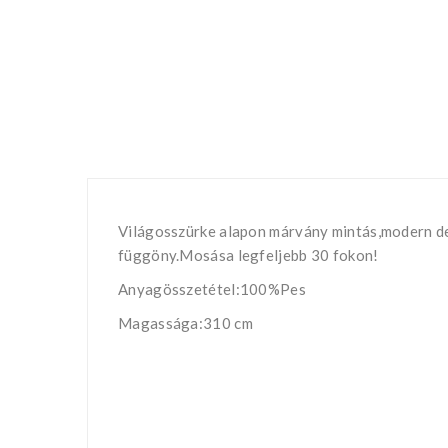
Világosszürke alapon márvány mintás,modern de
függöny.Mosása legfeljebb 30 fokon!
Anyagösszetétel:100%Pes
Magassága:310 cm