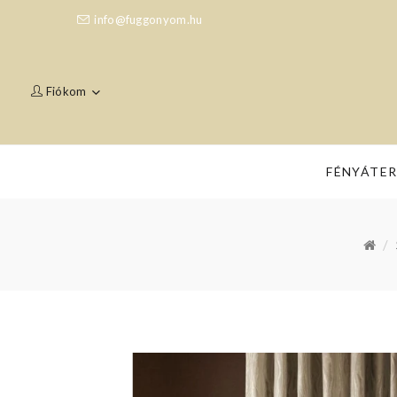
info@fuggonyom.hu
Fiókom
FÉNYÁTE