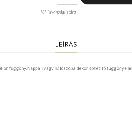
Kívánságlistára
LEÍRÁS
kor függöny.Nappali vagy hálószoba dekor sötétítő függönye leh