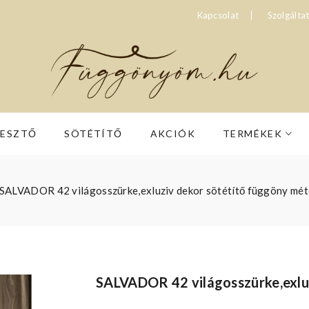
Kapcsolat
Szolgálta
RESZTŐ
SÖTÉTÍTŐ
AKCIÓK
TERMÉKEK
SALVADOR 42 világosszürke,exluziv dekor sötétítő függöny mé
SALVADOR 42 világosszürke,exlu