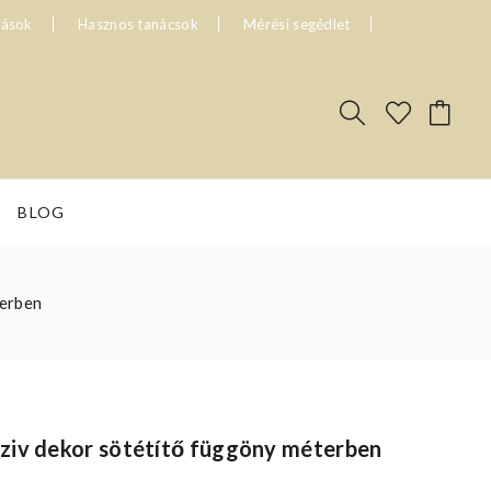
tások
Hasznos tanácsok
Mérési segédlet
BLOG
terben
ziv dekor sötétítő függöny méterben