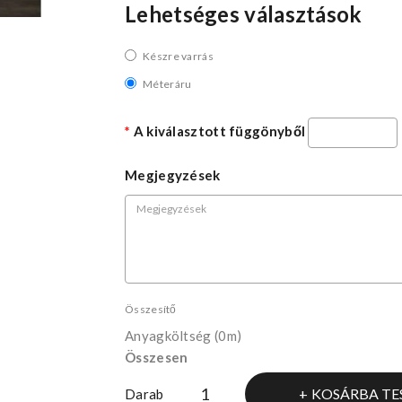
Lehetséges választások
Készre varrás
Méteráru
A kiválasztott függönyből
Megjegyzések
Összesítő
Anyagköltség
(0m)
Összesen
KOSÁRBA TE
Darab