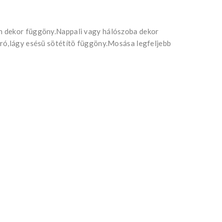
n dekor függöny.Nappali vagy hálószoba dekor
áró,lágy esésü sötétítö függöny.Mosása legfeljebb