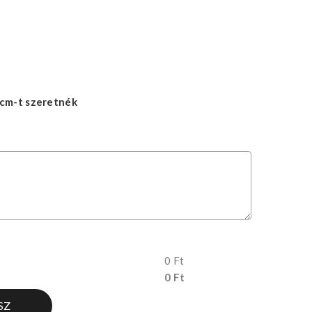
cm-t szeretnék
0 Ft
0 Ft
SZ