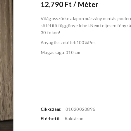
12,790 Ft
/ Méter
Világosszürke alapon márvány mintás,moder
sötétítő függönye lehet.Nem teljesen fényz
30 fokon!
Anyagösszetétel:100%Pes
Magassága:310 cm
Cikkszám:
01020020896
Elérhető:
Raktáron