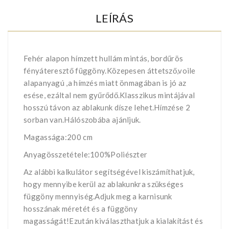
LEÍRÁS
Fehér alapon hímzett hullám mintás, bordűrös
fényáteresztő függöny.Közepesen áttetsző,voile
alapanyagú ,a hímzés miatt önmagában is jó az
esése, ezáltal nem gyűrődő.Klasszikus mintájával
hosszú távon az ablakunk dísze lehet.Hímzése 2
sorban van.Hálószobába ajánljuk.
Magassága:200 cm
Anyagösszetétele:100%Poliészter
Az alábbi kalkulátor segítségével kiszámíthatjuk,
hogy mennyibe kerül az ablakunkra szükséges
függöny mennyiség.Adjuk meg a karnisunk
hosszának méretét és a függöny
magasságát!Ezután kiválaszthatjuk a kialakítást és