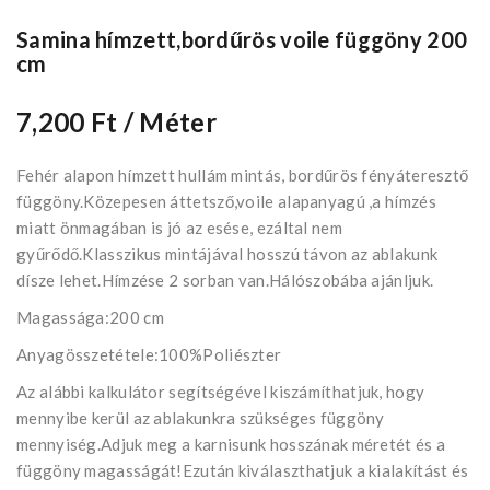
Samina hímzett,bordűrös voile függöny 200
cm
7,200 Ft
/ Méter
Fehér alapon hímzett hullám mintás, bordűrös fényáteresztő
függöny.Közepesen áttetsző,voile alapanyagú ,a hímzés
miatt önmagában is jó az esése, ezáltal nem
gyűrődő.Klasszikus mintájával hosszú távon az ablakunk
dísze lehet.Hímzése 2 sorban van.Hálószobába ajánljuk.
Magassága:200 cm
Anyagösszetétele:100%Poliészter
Az alábbi kalkulátor segítségével kiszámíthatjuk, hogy
mennyibe kerül az ablakunkra szükséges függöny
mennyiség.Adjuk meg a karnisunk hosszának méretét és a
függöny magasságát!Ezután kiválaszthatjuk a kialakítást és