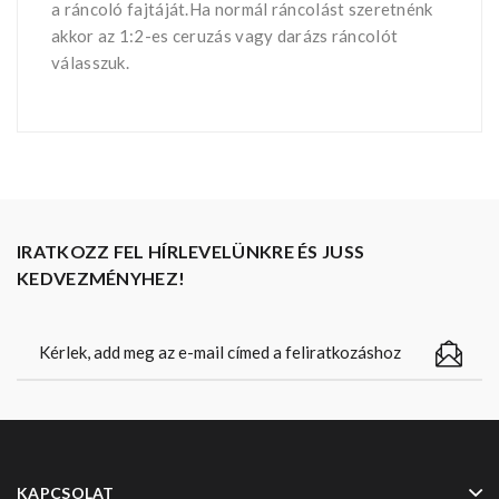
a ráncoló fajtáját.Ha normál ráncolást szeretnénk
akkor az 1:2-es ceruzás vagy darázs ráncolót
válasszuk.
IRATKOZZ FEL HÍRLEVELÜNKRE ÉS JUSS
KEDVEZMÉNYHEZ!
KAPCSOLAT