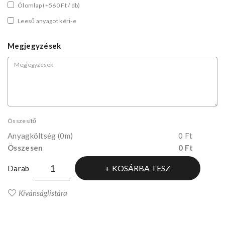
Ólomlap
(+560 Ft / db)
Leeső anyagot kéri-e
Megjegyzések
Összesítő
Anyagköltség
(0m)
0 Ft
Összesen
0 Ft
KOSÁRBA TESZ
Darab
Kívánságlistára