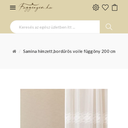
Samina hímzett,bordűrös voile függöny 200 cm