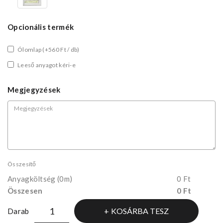
Opcionális termék
Ólomlap
(+560 Ft / db)
Leeső anyagot kéri-e
Megjegyzések
Összesítő
Anyagköltség
(0m)
0 Ft
Összesen
0 Ft
KOSÁRBA TESZ
Darab