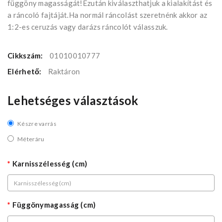
függöny magasságát!Ezután kiválaszthatjuk a kialakítást és
a ráncoló fajtáját.Ha normál ráncolást szeretnénk akkor az
1:2-es ceruzás vagy darázs ráncolót válasszuk.
Cikkszám:
01010010777
Elérhető:
Raktáron
Lehetséges választások
Készre varrás
Méteráru
Karnisszélesség (cm)
Függönymagasság (cm)