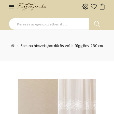
Samina hímzett,bordűrös voile függöny 280 cm