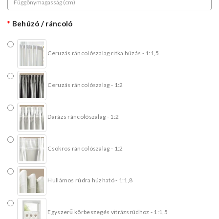
Behúzó / ráncoló
Ceruzás ráncolószalag ritka húzás - 1:1,5
Ceruzás ráncolószalag - 1:2
Darázs ráncolószalag - 1:2
Csokros ráncolószalag - 1:2
Hullámos rúdra húzható - 1:1,8
Egyszerű körbeszegés vitrázsrúdhoz - 1:1,5