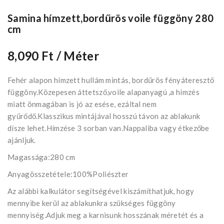
Samina hímzett,bordűrös voile függöny 280
cm
8,090 Ft
/ Méter
Fehér alapon hímzett hullám mintás, bordűrös fényáteresztő
függöny.Közepesen áttetsző,voile alapanyagú ,a hímzés
miatt önmagában is jó az esése, ezáltal nem
gyűrődő.Klasszikus mintájával hosszú távon az ablakunk
dísze lehet.Hímzése 3 sorban van.Nappaliba vagy étkezőbe
ajánljuk.
Magassága:280 cm
Anyagösszetétele:100%Poliészter
Az alábbi kalkulátor segítségével kiszámíthatjuk, hogy
mennyibe kerül az ablakunkra szükséges függöny
mennyiség.Adjuk meg a karnisunk hosszának méretét és a