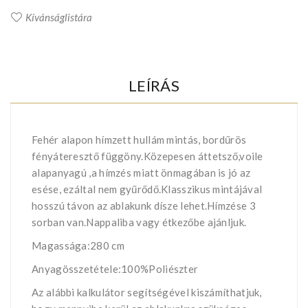
Kívánságlistára
LEÍRÁS
Fehér alapon hímzett hullám mintás, bordűrös
fényáteresztő függöny.Közepesen áttetsző,voile
alapanyagú ,a hímzés miatt önmagában is jó az
esése, ezáltal nem gyűrődő.Klasszikus mintájával
hosszú távon az ablakunk dísze lehet.Hímzése 3
sorban van.Nappaliba vagy étkezőbe ajánljuk.
Magassága:280 cm
Anyagösszetétele:100%Poliészter
Az alábbi kalkulátor segítségével kiszámíthatjuk,