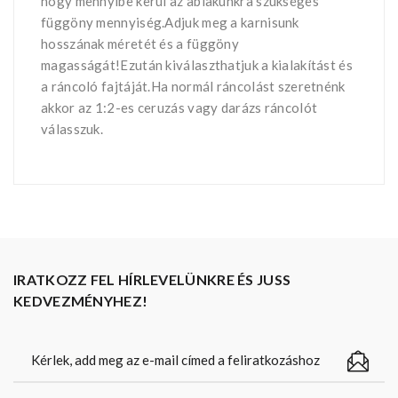
hogy mennyibe kerül az ablakunkra szükséges
függöny mennyiség.Adjuk meg a karnisunk
hosszának méretét és a függöny
magasságát!Ezután kiválaszthatjuk a kialakítást és
a ráncoló fajtáját.Ha normál ráncolást szeretnénk
akkor az 1:2-es ceruzás vagy darázs ráncolót
válasszuk.
IRATKOZZ FEL HÍRLEVELÜNKRE ÉS JUSS
KEDVEZMÉNYHEZ!