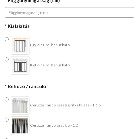
Függönymagasság (cm)
Kialakítás
Egy oldalról behúzható
Két oldalról behúzható
Behúzó / ráncoló
Ceruzás ráncolószalag ritka húzás - 1:1,5
Ceruzás ráncolószalag - 1:2