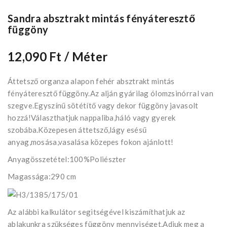
Sandra absztrakt mintás fényáteresztő
függöny
12,090 Ft
/ Méter
Áttetsző organza alapon fehér absztrakt mintás
fényáteresztő függöny.Az alján gyárilag ólomzsinórral van
szegve.Egyszínű sötétítő vagy dekor függöny javasolt
hozzá!Választhatjuk nappaliba,háló vagy gyerek
szobába.Közepesen áttetsző,lágy esésű
anyag,mosása,vasalása közepes fokon ajánlott!
Anyagösszetétel:100%Poliészter
Magassága:290 cm
Az alábbi kalkulátor segìtségével kiszámíthatjuk az
ablakunkra szükséges függöny mennyiséget.Adjuk meg a