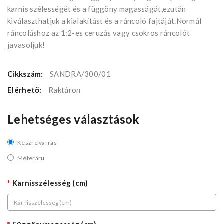
karnis szélességét és a függöny magasságát,ezután
kiválaszthatjuk a kialakítást és a ráncoló fajtáját.Normál
ráncoláshoz az 1:2-es ceruzás vagy csokros ráncolót
javasoljuk!
Cikkszám:
SANDRA/300/01
Elérhető:
Raktáron
Lehetséges választások
Készre varrás
Méteráru
Karnisszélesség (cm)