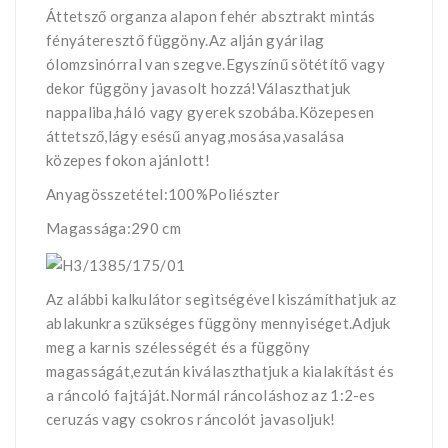
Áttetsző organza alapon fehér absztrakt mintás
fényáteresztő függöny.Az alján gyárilag
ólomzsinórral van szegve.Egyszínű sötétítő vagy
dekor függöny javasolt hozzá!Választhatjuk
nappaliba,háló vagy gyerek szobába.Közepesen
áttetsző,lágy esésű anyag,mosása,vasalása
közepes fokon ajánlott!
Anyagösszetétel:100%Poliészter
Magassága:290 cm
Az alábbi kalkulátor segìtségével kiszámíthatjuk az
ablakunkra szükséges függöny mennyiséget.Adjuk
meg a karnis szélességét és a függöny
magasságát,ezután kiválaszthatjuk a kialakítást és
a ráncoló fajtáját.Normál ráncoláshoz az 1:2-es
ceruzás vagy csokros ráncolót javasoljuk!