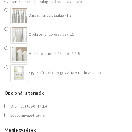
Ceruzás ráncolószalag sürű ráncolás - 1:2,5
Darázs ráncolószalag - 1:2
Csokros ráncolószalag - 1:2
Hullámos rúdra húzható - 1:1,8
Egyszerű körbeszegés vitrázsrúdhoz - 1:1,5
Opcionális termék
Ólomlap
(+560 Ft / db)
Leeső anyagot kéri-e
Megjegyzések