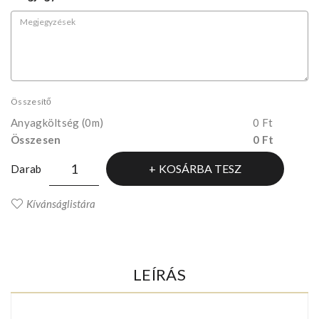
Összesítő
Anyagköltség
(0m)
0 Ft
Összesen
0 Ft
KOSÁRBA TESZ
Darab
Kívánságlistára
LEÍRÁS