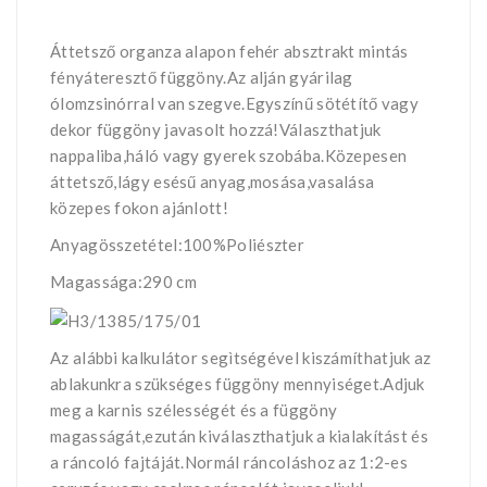
Áttetsző organza alapon fehér absztrakt mintás
fényáteresztő függöny.Az alján gyárilag
ólomzsinórral van szegve.Egyszínű sötétítő vagy
dekor függöny javasolt hozzá!Választhatjuk
nappaliba,háló vagy gyerek szobába.Közepesen
áttetsző,lágy esésű anyag,mosása,vasalása
közepes fokon ajánlott!
Anyagösszetétel:100%Poliészter
Magassága:290 cm
Az alábbi kalkulátor segìtségével kiszámíthatjuk az
ablakunkra szükséges függöny mennyiséget.Adjuk
meg a karnis szélességét és a függöny
magasságát,ezután kiválaszthatjuk a kialakítást és
a ráncoló fajtáját.Normál ráncoláshoz az 1:2-es