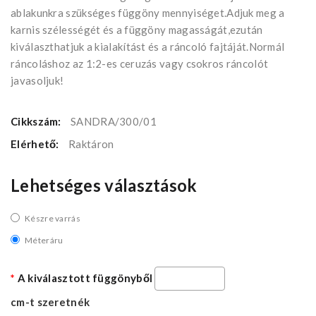
ablakunkra szükséges függöny mennyiséget.Adjuk meg a
karnis szélességét és a függöny magasságát,ezután
kiválaszthatjuk a kialakítást és a ráncoló fajtáját.Normál
ráncoláshoz az 1:2-es ceruzás vagy csokros ráncolót
javasoljuk!
Cikkszám:
SANDRA/300/01
Elérhető:
Raktáron
Lehetséges választások
Készre varrás
Méteráru
A kiválasztott függönyből
cm-t szeretnék