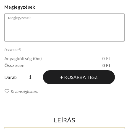
Megjegyzések
Összesítő
Anyagköltség
(0m)
0 Ft
Összesen
0 Ft
KOSÁRBA TESZ
Darab
Kívánságlistára
LEÍRÁS