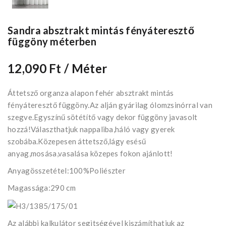
Sandra absztrakt mintás fényáteresztő
függöny méterben
12,090 Ft
/ Méter
Áttetsző organza alapon fehér absztrakt mintás
fényáteresztő függöny.Az alján gyárilag ólomzsinórral van
szegve.Egyszínű sötétítő vagy dekor függöny javasolt
hozzá!Választhatjuk nappaliba,háló vagy gyerek
szobába.Közepesen áttetsző,lágy esésű
anyag,mosása,vasalása közepes fokon ajánlott!
Anyagösszetétel:100%Poliészter
Magassága:290 cm
Az alábbi kalkulátor segìtségével kiszámíthatjuk az