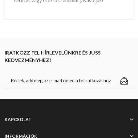
ceruzás vagy csokros ráncolót javasoljuk!
IRATKOZZ FEL HÍRLEVELÜNKRE ÉS JUSS
KEDVEZMÉNYHEZ!
KAPCSOLAT
INFORMÁCIÓK