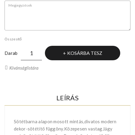
Összesítő
KOSÁRBA TESZ
Darab
Kívánságlistára
LEÍRÁS
Sötétbarna alapon mosott mintás,divatos modern
dekor-sötétítő függöny.Közepesen vastag,lágy