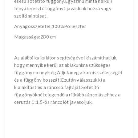
esésü sötétítö függöny.Egyszínű minta nélküli
fényáteresztő függönyt javaslunk hozzá vagy
szolid mintásat.
Anyagösszetétel:100%Poliészter
Magassága:280 cm
Az alábbi kalkulátor segítségével kiszámíthatjuk,
hogy mennyibe kerül az ablakunkra szükséges
függöny mennyiség.Adjuk meg a karnis szélességét
és a függöny hosszát!Ezután válasszuk ki a
kialakítást és a ráncoló fajtáját.Sötétítő
függönyöknél elegendő a ritkább ráncolás,ehhez a
ceruzás 1:1,5-ös ráncolót javasoljuk.