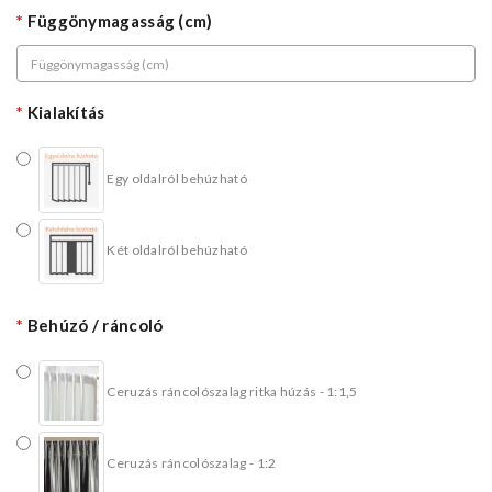
Függönymagasság (cm)
Kialakítás
Egy oldalról behúzható
Két oldalról behúzható
Behúzó / ráncoló
Ceruzás ráncolószalag ritka húzás - 1:1,5
Ceruzás ráncolószalag - 1:2