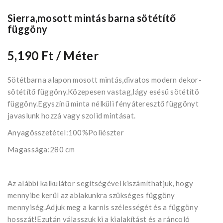
Sierra,mosott mintás barna sötétítő
függöny
5,190 Ft
/ Méter
Sötétbarna alapon mosott mintás,divatos modern dekor-
sötétítő függöny.Közepesen vastag,lágy esésü sötétítö
függöny.Egyszínű minta nélküli fényáteresztő függönyt
javaslunk hozzá vagy szolid mintásat.
Anyagösszetétel:100%Poliészter
Magassága:280 cm
Az alábbi kalkulátor segítségével kiszámíthatjuk, hogy
mennyibe kerül az ablakunkra szükséges függöny
mennyiség.Adjuk meg a karnis szélességét és a függöny
hosszát!Ezután válasszuk ki a kialakítást és a ráncoló