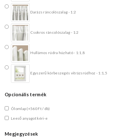
Darázs ráncolószalag - 1:2
Csokros ráncolószalag - 1:2
Hullámos rúdra húzható - 1:1,8
Egyszerű körbeszegés vitrázsrúdhoz - 1:1,5
Opcionális termék
Ólomlap
(+560 Ft / db)
Leeső anyagot kéri-e
Megjegyzések