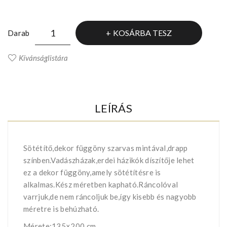
KOSÁRBA TESZ
Darab
Kívánságlistára
LEÍRÁS
Sötétítő,dekor függöny szarvas mintával,drapp
színben.Vadászházak,erdei házikók díszítője lehet
ez a dekor függöny,amely sötétítésre is
alkalmas.Kész méretben kapható.Ráncolóval
varrjuk,de nem ráncoljuk be,így kisebb és nagyobb
méretre is behúzható.
Mérete:135×200 cm