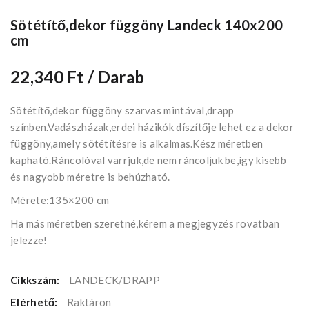
Sötétítő,dekor függöny Landeck 140x200
cm
22,340 Ft
/ Darab
Sötétítő,dekor függöny szarvas mintával,drapp
színben.Vadászházak,erdei házikók díszítője lehet ez a dekor
függöny,amely sötétítésre is alkalmas.Kész méretben
kapható.Ráncolóval varrjuk,de nem ráncoljuk be,így kisebb
és nagyobb méretre is behúzható.
Mérete:135×200 cm
Ha más méretben szeretné,kérem a megjegyzés rovatban
jelezze!
Cikkszám:
LANDECK/DRAPP
Elérhető:
Raktáron