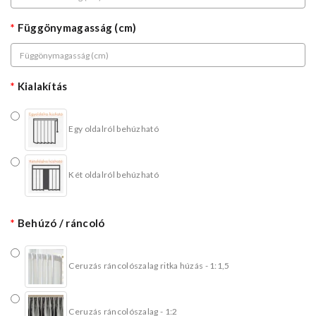
Függönymagasság (cm)
Kialakítás
Egy oldalról behúzható
Két oldalról behúzható
Behúzó / ráncoló
Ceruzás ráncolószalag ritka húzás - 1:1,5
Ceruzás ráncolószalag - 1:2