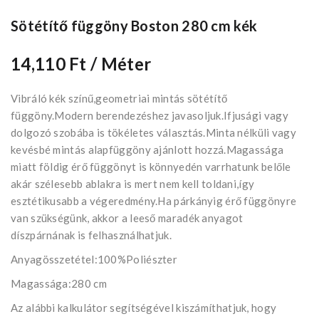
Sötétítő függöny Boston 280 cm kék
14,110 Ft
/ Méter
Vibráló kék színű,geometriai mintás sötétítő
függöny.Modern berendezéshez javasoljuk.Ifjusági vagy
dolgozó szobába is tökéletes választás.Minta nélküli vagy
kevésbé mintás alapfüggöny ajánlott hozzá.Magassága
miatt földig érő függönyt is könnyedén varrhatunk belőle
akár szélesebb ablakra is mert nem kell toldani,így
esztétikusabb a végeredmény.Ha párkányig érő függönyre
van szükségünk, akkor a leeső maradék anyagot
díszpárnának is felhasználhatjuk.
Anyagösszetétel:100%Poliészter
Magassága:280 cm
Az alábbi kalkulátor segítségével kiszámíthatjuk, hogy