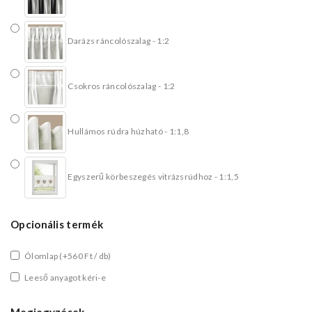
Darázs ráncolószalag - 1:2
Csokros ráncolószalag - 1:2
Hullámos rúdra húzható - 1:1,8
Egyszerű körbeszegés vitrázsrúdhoz - 1:1,5
Opcionális termék
Ólomlap
(+560 Ft / db)
Leeső anyagot kéri-e