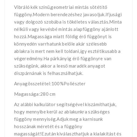
Vibráló kék színű,geometriai mintás sötétítő
függöny.Modern berendezéshez javasoljuk.Ifjusági
vagy dolgozó szobába is tökéletes választás.Minta
nélküli vagy kevésbé mintás alapfüggöny ajánlott
hozzá.Magassága miatt földig érő függönyt is
könnyedén varrhatunk belőle akár szélesebb
ablakra is mert nem kell toldani,így esztétikusabb a
végeredmény.Ha párkányig érő függönyre van
szükségünk, akkor a leeső maradék anyagot
díszpárnának is felhasználhatjuk.
Anyagösszetétel:100%Poliészter
Magassága:280 cm
Az alábbi kalkulátor segítségével kiszámíthatjuk,
hogy mennyibe kerül az ablakunkra szükséges
függöny mennyiség.Adjuk meg a karnisunk
hosszának méretét és a függöny
magasságát!Ezután kiválaszthatjuk a kialakítást és