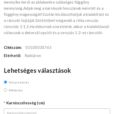
mennyibe kerül az ablakunkra szükséges függöny
mennyiség.Adjuk meg a karnisunk hosszának méretét és a
függöny magasságát!Ezután kiválaszthatjuk a kialakítást és
a ráncoló fajtáját.Sötétítőnél elegendő a ritka ceruzás
ráncolás 1:1,5.Ha dekornak szeretnénk, akkor a kialakításnál
válasszuk a dekorsál opciót és a ceruzás 1:2-es ráncolót.
Cikkszám:
01020030763
Elérhető:
Raktáron
Lehetséges választások
Készre varrás
Méteráru
Karnisszélesség (cm)