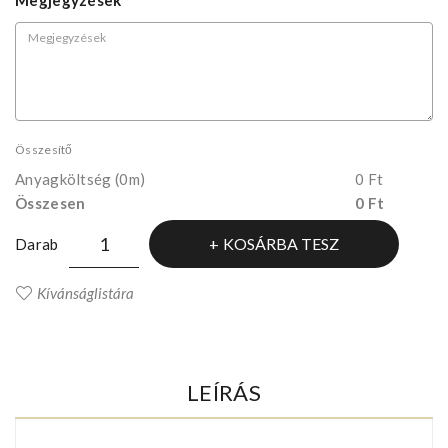
Megjegyzések
Összesítő
Anyagköltség
(0m)
0 Ft
Összesen
0 Ft
KOSÁRBA TESZ
Darab
Kívánságlistára
LEÍRÁS