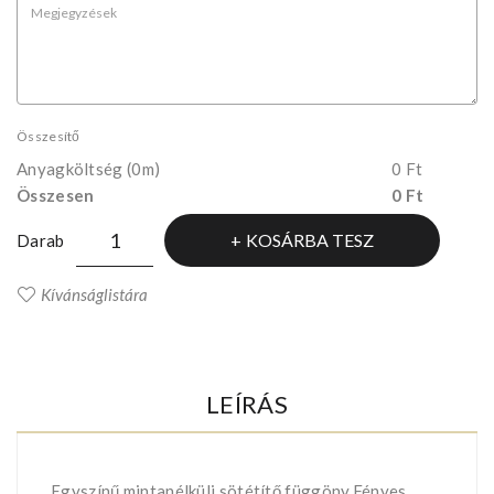
Összesítő
Anyagköltség
(0m)
0 Ft
Összesen
0 Ft
KOSÁRBA TESZ
Darab
Kívánságlistára
LEÍRÁS
Egyszínű,mintanélküli sötétítő függöny.Fényes