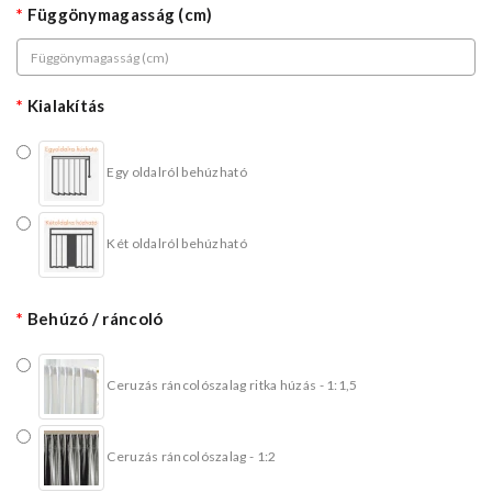
Függönymagasság (cm)
Kialakítás
Egy oldalról behúzható
Két oldalról behúzható
Behúzó / ráncoló
Ceruzás ráncolószalag ritka húzás - 1:1,5
Ceruzás ráncolószalag - 1:2