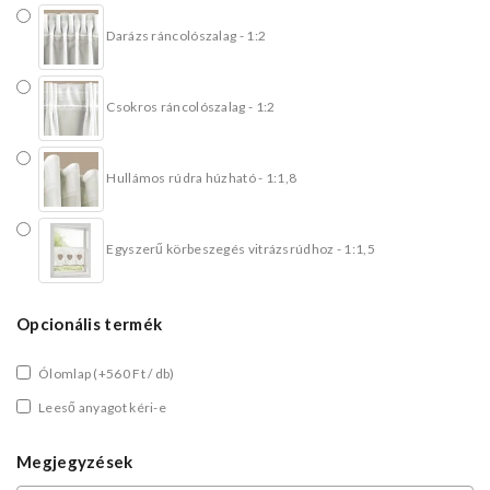
Darázs ráncolószalag - 1:2
Csokros ráncolószalag - 1:2
Hullámos rúdra húzható - 1:1,8
Egyszerű körbeszegés vitrázsrúdhoz - 1:1,5
Opcionális termék
Ólomlap
(+560 Ft / db)
Leeső anyagot kéri-e
Megjegyzések