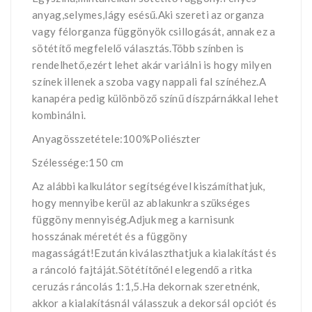
anyag,selymes,lágy esésű.Aki szereti az organza
vagy félorganza függönyök csillogását, annak ez a
sötétítő megfelelő választás.Több színben is
rendelhető,ezért lehet akár variálni is hogy milyen
színek illenek a szoba vagy nappali fal színéhez.A
kanapéra pedig különböző színű díszpárnákkal lehet
kombinálni.
Anyagösszetétele:100%Poliészter
Szélessége:150 cm
Az alábbi kalkulátor segítségével kiszámíthatjuk,
hogy mennyibe kerül az ablakunkra szükséges
függöny mennyiség.Adjuk meg a karnisunk
hosszának méretét és a függöny
magasságát!Ezután kiválaszthatjuk a kialakítást és
a ráncoló fajtáját.Sötétítőnél elegendő a ritka
ceruzás ráncolás 1:1,5.Ha dekornak szeretnénk,
akkor a kialakításnál válasszuk a dekorsál opciót és