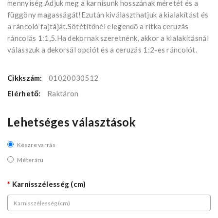
mennyiség.Adjuk meg a karnisunk hosszának méretét és a
függöny magasságát!Ezután kiválaszthatjuk a kialakítást és
a ráncoló fajtáját.Sötétítőnél elegendő a ritka ceruzás
ráncolás 1:1,5.Ha dekornak szeretnénk, akkor a kialakításnál
válasszuk a dekorsál opciót és a ceruzás 1:2-es ráncolót.
Cikkszám:
01020030512
Elérhető:
Raktáron
Lehetséges választások
Készre varrás
Méteráru
Karnisszélesség (cm)