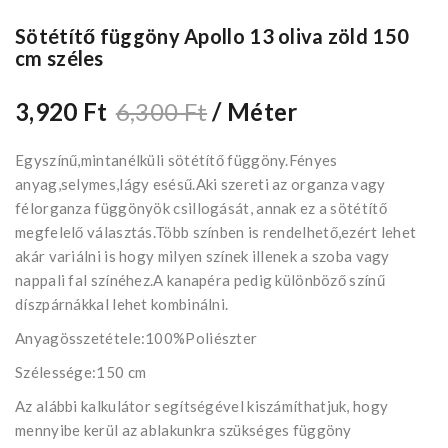
Sötétítő függöny Apollo 13 oliva zöld 150
cm széles
3,920 Ft
6,300 Ft
/ Méter
Egyszínű,mintanélküli sötétítő függöny.Fényes
anyag,selymes,lágy esésű.Aki szereti az organza vagy
félorganza függönyök csillogását, annak ez a sötétítő
megfelelő választás.Több színben is rendelhető,ezért lehet
akár variálni is hogy milyen színek illenek a szoba vagy
nappali fal színéhez.A kanapéra pedig különböző színű
díszpárnákkal lehet kombinálni.
Anyagösszetétele:100%Poliészter
Szélessége:150 cm
Az alábbi kalkulátor segítségével kiszámíthatjuk, hogy
mennyibe kerül az ablakunkra szükséges függöny