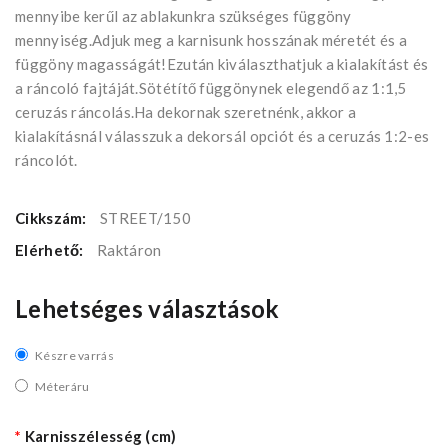
mennyibe kerűl az ablakunkra szükséges függöny
mennyiség.Adjuk meg a karnisunk hosszának méretét és a
függöny magasságát!Ezután kiválaszthatjuk a kialakítást és
a ráncoló fajtáját.Sötétítő függönynek elegendő az 1:1,5
ceruzás ráncolás.Ha dekornak szeretnénk, akkor a
kialakításnál válasszuk a dekorsál opciót és a ceruzás 1:2-es
ráncolót.
Cikkszám:
STREET/150
Elérhető:
Raktáron
Lehetséges választások
Készre varrás
Méteráru
Karnisszélesség (cm)