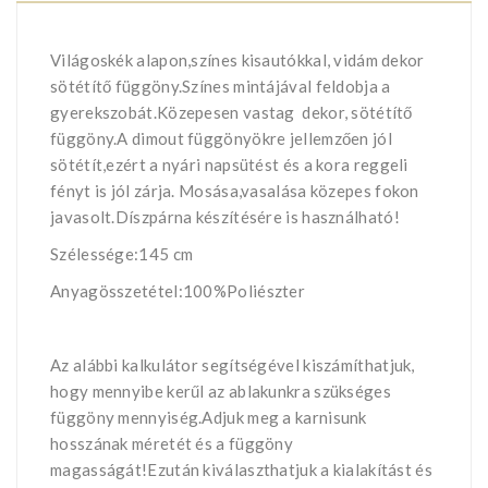
Világoskék alapon,színes kisautókkal, vidám dekor
sötétítő függöny.Színes mintájával feldobja a
gyerekszobát.Közepesen vastag dekor, sötétítő
függöny.A dimout függönyökre jellemzően jól
sötétít,ezért a nyári napsütést és a kora reggeli
fényt is jól zárja. Mosása,vasalása közepes fokon
javasolt.Díszpárna készítésére is használható!
Szélessége:145 cm
Anyagösszetétel:100%Poliészter
Az alábbi kalkulátor segítségével kiszámíthatjuk,
hogy mennyibe kerűl az ablakunkra szükséges
függöny mennyiség.Adjuk meg a karnisunk
hosszának méretét és a függöny
magasságát!Ezután kiválaszthatjuk a kialakítást és