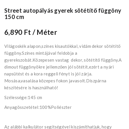
Street autopályás gyerek sötétítő függöny
150 cm
6,890 Ft
/ Méter
Világoskék alapon,színes kisautókkal, vidám dekor sötétítő
függöny.Színes mintájával feldobja a
gyerekszobát.Közepesen vastag dekor, sötétítő függöny.A
dimout függönyökre jellemzően jól sötétít,ezért a nyári
napsütést és a kora reggeli fényt is jól zárja.
Mosása,vasalása közepes fokon javasolt.Díszpárna
készítésére is használható!
Szélessége:145 cm
Anyagösszetétel:100%Poliészter
Az alábbi kalkulátor segítségével kiszámíthatjuk, hogy