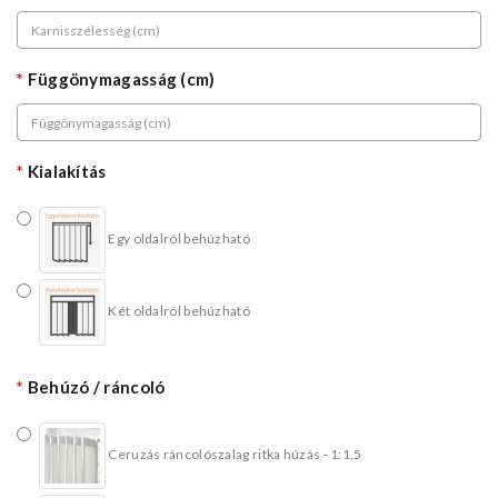
Függönymagasság (cm)
Kialakítás
Egy oldalról behúzható
Két oldalról behúzható
Behúzó / ráncoló
Ceruzás ráncolószalag ritka húzás - 1:1,5