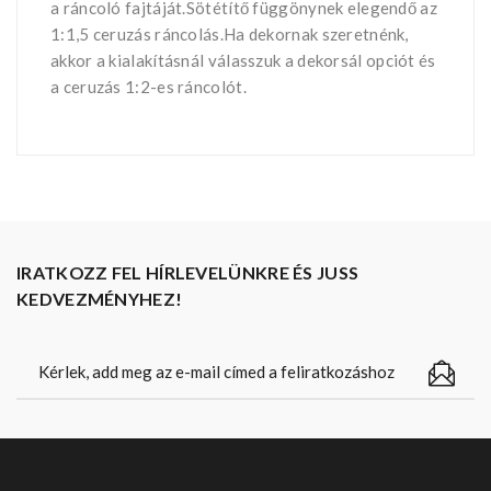
a ráncoló fajtáját.Sötétítő függönynek elegendő az
1:1,5 ceruzás ráncolás.Ha dekornak szeretnénk,
akkor a kialakításnál válasszuk a dekorsál opciót és
a ceruzás 1:2-es ráncolót.
IRATKOZZ FEL HÍRLEVELÜNKRE ÉS JUSS
KEDVEZMÉNYHEZ!