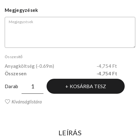
Megjegyzések
Összesítő
Anyagköltség
(-0.69m)
-4,754 Ft
Összesen
-4,754 Ft
KOSÁRBA TESZ
Darab
Kívánságlistára
LEÍRÁS