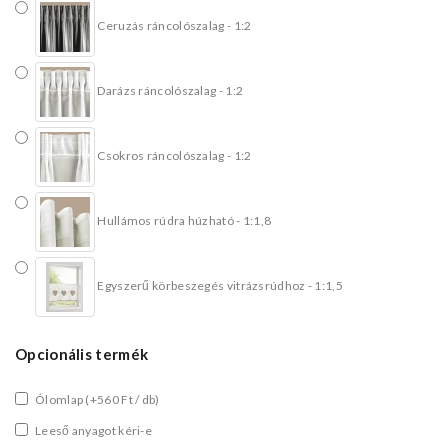
Ceruzás ráncolószalag - 1:2
Darázs ráncolószalag - 1:2
Csokros ráncolószalag - 1:2
Hullámos rúdra húzható - 1:1,8
Egyszerű körbeszegés vitrázsrúdhoz - 1:1,5
Opcionális termék
Ólomlap
(+560 Ft / db)
Leeső anyagot kéri-e