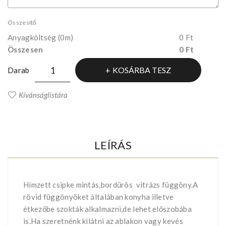
Összesítő
Anyagköltség
(0m)
0 Ft
Összesen
0 Ft
KOSÁRBA TESZ
Darab
Kívánságlistára
LEÍRÁS
Hímzett csipke mintás,bordűrös vitrázs függöny.A
rövid függönyöket általában konyha illetve
étkezőbe szokták alkalmazni,de lehet előszobába
is.Ha szeretnénk kilátni az ablakon vagy kevés