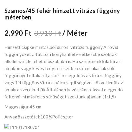
Szamos/45 fehér hímzett vitrázs függöny
méterben
2,990 Ft
3,910 Ft
/ Méter
Hímzett csipke mintás,bordűrös vitrázs függöny.A rövid
függönyöket általában konyha illetve étkezőbe szokták
alkalmazni,de lehet előszobába is.Ha szeretnénk kilátni az
ablakon vagy kevés fényt ereszt be és nem akarjuk sok
függönnyel eltakarni,akkor jó megoldás a vitrázs függöny
vagy fél függöny.Vitrázspálca segítségével közvetlenűl az
ablakra szerelhetjük.Általában kevés ráncolással elegendő
feltenni,mi másfeles sűrűséget szoktunk ajánlani(1:1,5)
Magassága:45 cm
Anyagösszetétel:100%Poliészter