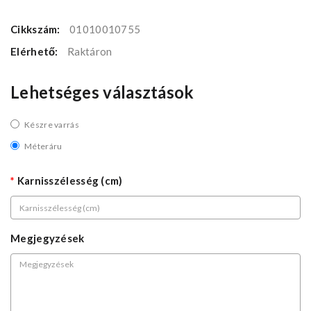
Cikkszám:
01010010755
Elérhető:
Raktáron
Lehetséges választások
Készre varrás
Méteráru
Karnisszélesség (cm)
Megjegyzések