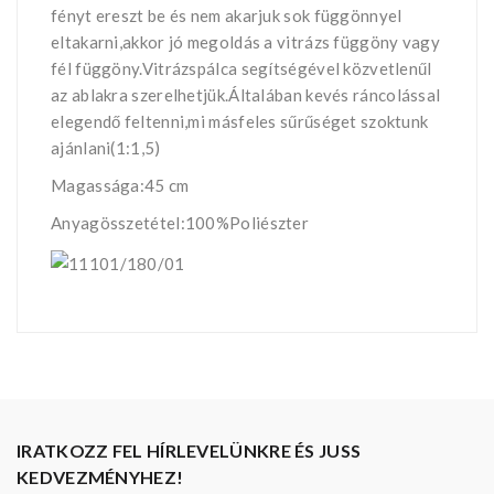
fényt ereszt be és nem akarjuk sok függönnyel
eltakarni,akkor jó megoldás a vitrázs függöny vagy
fél függöny.Vitrázspálca segítségével közvetlenűl
az ablakra szerelhetjük.Általában kevés ráncolással
elegendő feltenni,mi másfeles sűrűséget szoktunk
ajánlani(1:1,5)
Magassága:45 cm
Anyagösszetétel:100%Poliészter
IRATKOZZ FEL HÍRLEVELÜNKRE ÉS JUSS
KEDVEZMÉNYHEZ!