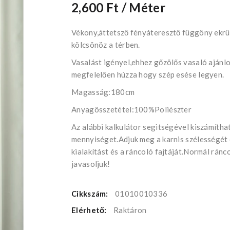
2,600 Ft
/ Méter
Vékony,áttetsző fényáteresztő függöny ekrü
kölcsönöz a térben.
Vasalást igényel,ehhez gőzölős vasaló ajánlo
megfelelően húzza hogy szép esése legyen.
Magasság:180cm
Anyagösszetétel:100%Poliészter
Az alábbi kalkulátor segìtségével kiszámíth
mennyiséget.Adjuk meg a karnis szélességét
kialakítást és a ráncoló fajtáját.Normál rán
javasoljuk!
Cikkszám:
01010010336
Elérhető:
Raktáron