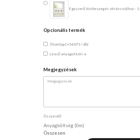
Egyszerű körbeszegés vitrázsrúdhoz - 1
Opcionális termék
Ólomlap
(+560 Ft / db)
Leeső anyagot kéri-e
Megjegyzések
Összesítő
Anyagköltség
(0m)
Összesen