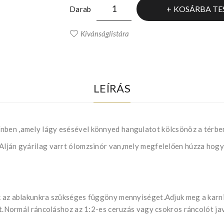
KOSÁRBA TE
Darab
Kívánságlistára
LEÍRÁS
nben ,amely lágy esésével könnyed hangulatot kölcsönöz a térbe
!Alján gyárilag varrt ólomzsinór van,mely megfelelően húzza hogy
uk az ablakunkra szükséges függöny mennyiséget.Adjuk meg a kar
ját.Normál ráncoláshoz az 1:2-es ceruzás vagy csokros ráncolót ja