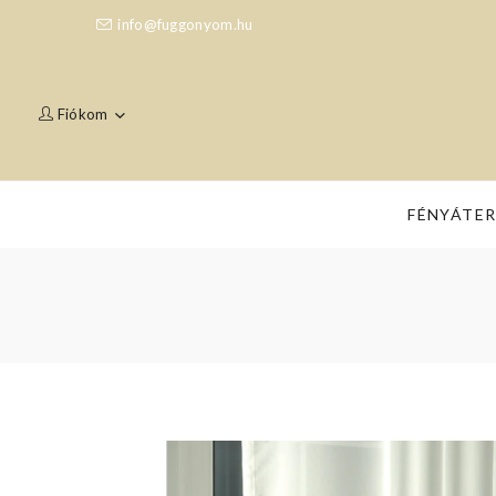
info@fuggonyom.hu
Fiókom
FÉNYÁTE