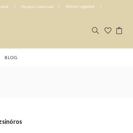
tások
Hasznos tanácsok
Mérési segédlet
BLOG
zsinóros