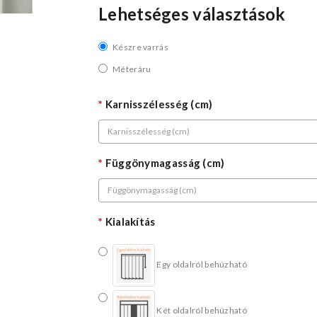
Lehetséges választások
Készre varrás
Méteráru
Karnisszélesség (cm)
Függönymagasság (cm)
Kialakítás
Egy oldalról behúzható
Két oldalról behúzható