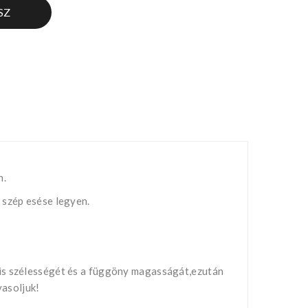
SZ
n.
 szép esése legyen.
nis szélességét és a függöny magasságát,ezután
vasoljuk!