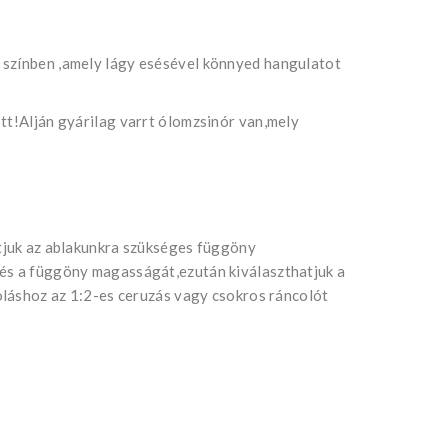
 színben ,amely lágy esésével könnyed hangulatot
tt!Alján gyárilag varrt ólomzsinór van,mely
atjuk az ablakunkra szükséges függöny
 és a függöny magasságát,ezután kiválaszthatjuk a
coláshoz az 1:2-es ceruzás vagy csokros ráncolót