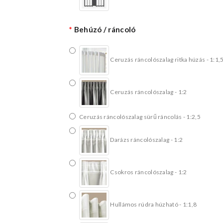
Behúzó / ráncoló
Ceruzás ráncolószalag ritka húzás - 1:1,
Ceruzás ráncolószalag - 1:2
Ceruzás ráncolószalag sürű ráncolás - 1:2,5
Darázs ráncolószalag - 1:2
Csokros ráncolószalag - 1:2
Hullámos rúdra húzható - 1:1,8