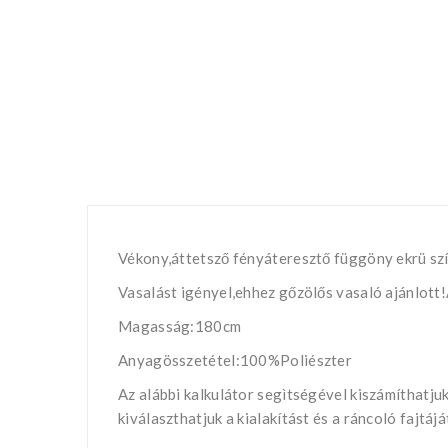
Vékony,áttetsző fényáteresztő függöny ekrü szí
Vasalást igényel,ehhez gőzölős vasaló ajánlott
Magasság:180cm
Anyagösszetétel:100%Poliészter
Az alábbi kalkulátor segìtségével kiszámíthatj
kiválaszthatjuk a kialakítást és a ráncoló fajtá