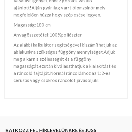
Vasalást igényel, ehhez gőzőlős vasaló
ajánlott!Alján gyárilag varrt ólomzsinór mely
megfelelően húzza hogy szép esése legyen.
Magasság:180 cm
Anyagösszetétel:100%poliészter
Az alábbi kalkulátor segìtségével kiszámíthatjuk az
ablakunkra szükséges függöny mennyiséget.Adjuk
meg a karnis szélességét és a függöny
magasságát,ezután kiválaszthatjuk a kialakítást és
a ráncoló fajtáját.Normál ráncoláshoz az 1:2-es
ceruzás vagy csokros ráncolót javasoljuk!
IRATKOZZ FEL HÍRLEVELÜNKRE ÉS JUSS