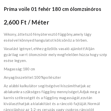
Príma voile 01 fehér 180 cm ólomzsinóros
2,600 Ft
/ Méter
Vékony, áttetsző fényáteresztő függöny,amely lágy
esésével könnyed hangulatot kölcsönöz a térben.
Vasalást igényel, ehhez gőzőlős vasaló ajánlott!Alján
gyárilag varrt ólomzsinór mely megfelelően húzza hogy szép
esése legyen.
Magasság:180 cm
Anyagösszetétel:100%poliészter
Az alábbi kalkulátor segìtségével kiszámíthatjuk az
ablakunkra szükséges függöny mennyiséget.Adjuk meg a
karnis szélességét és a függöny magasságát,ezután
kiválaszthatjuk a kialakítást és a ráncoló fajtáját.Normál
ráncoláshoz az 1:2-es ceruzás vagy csokros ráncolót