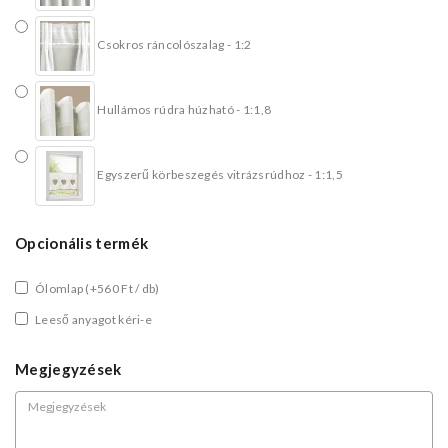
Csokros ráncolószalag - 1:2
Hullámos rúdra húzható - 1:1,8
Egyszerű körbeszegés vitrázsrúdhoz - 1:1,5
Opcionális termék
Ólomlap
(+560 Ft / db)
Leeső anyagot kéri-e
Megjegyzések