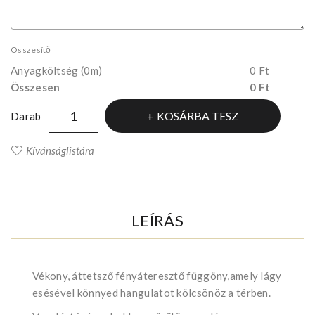
Összesítő
Anyagköltség
(0m)
0 Ft
Összesen
0 Ft
KOSÁRBA TESZ
Darab
Kívánságlistára
LEÍRÁS
Vékony, áttetsző fényáteresztő függöny,amely lágy
esésével könnyed hangulatot kölcsönöz a térben.