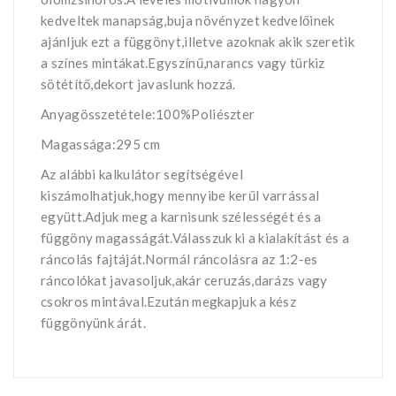
kedveltek manapság,buja növényzet kedvelőinek
ajánljuk ezt a függönyt,illetve azoknak akik szeretik
a színes mintákat.Egyszínű,narancs vagy türkiz
sötétítő,dekort javaslunk hozzá.
Anyagösszetétele:100%Poliészter
Magassága:295 cm
Az alábbi kalkulátor segítségével
kiszámolhatjuk,hogy mennyibe kerűl varrással
együtt.Adjuk meg a karnisunk szélességét és a
függöny magasságát.Válasszuk ki a kialakítást és a
ráncolás fajtáját.Normál ráncolásra az 1:2-es
ráncolókat javasoljuk,akár ceruzás,darázs vagy
csokros mintával.Ezután megkapjuk a kész
függönyünk árát.