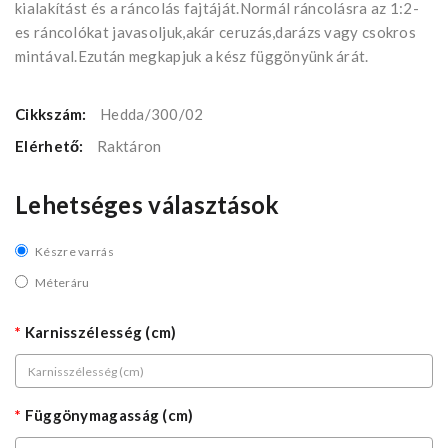
kialakítást és a ráncolás fajtáját.Normál ráncolásra az 1:2-
es ráncolókat javasoljuk,akár ceruzás,darázs vagy csokros
mintával.Ezután megkapjuk a kész függönyünk árát.
Cikkszám:
Hedda/300/02
Elérhető:
Raktáron
Lehetséges választások
Készre varrás
Méteráru
Karnisszélesség (cm)
Függönymagasság (cm)