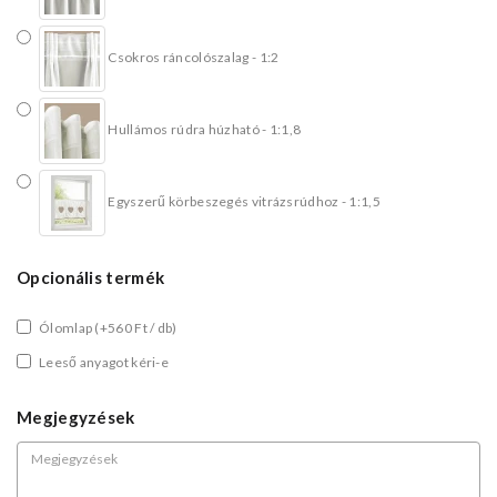
Csokros ráncolószalag - 1:2
Hullámos rúdra húzható - 1:1,8
Egyszerű körbeszegés vitrázsrúdhoz - 1:1,5
Opcionális termék
Ólomlap
(+560 Ft / db)
Leeső anyagot kéri-e
Megjegyzések