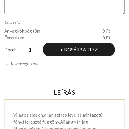
Összesítő
Anyagköltség
(0m)
0 Ft
Összesen
0 Ft
KOSÁRBA TESZ
Darab
Kívánságlistára
LEÍRÁS
Világos alapon,alján színes leveles mintázatú
fényáteresztő függöny.Alján gyárilag
ólomzsinóros.A leveles motívumok nagyon