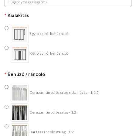
Kialakítás
Egy oldalról behúzható
Két oldalról behúzható
Behúzó / ráncoló
Ceruzás ráncolószalag ritka húzás - 1:1,5
Ceruzás ráncolószalag - 1:2
Darázs ráncolószalag - 1:2