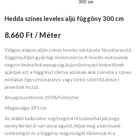
Hedda színes leveles aljú függöny 300 cm
8,660 Ft
/ Méter
Világos alapon,alján színes leveles mintázatú fényáteresztő
függöny.Alján gyárilag ólomzsinóros.A leveles motívumok
nagyon kedveltek manapság,buja növényzet kedvelőinek
ajánljuk ezt a függönyt,illetve azoknak akik szeretik a színes
mintákat.Egyszínű,narancs vagy türkiz sötétítő,dekort
javaslunk hozzá.
Anyagösszetétele:100%Poliészter
Magassága:295 cm
Az alábbi kalkulátor segítségével kiszámolhatjuk,hogy
mennyibe kerűl varrással együtt.Adjuk meg a karnisunk
szélességét és a függöny magasságát.Válasszuk ki a