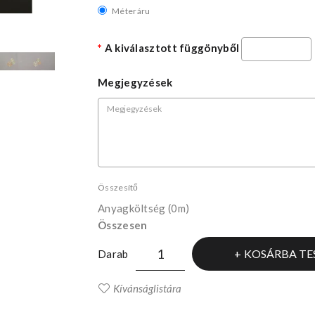
Méteráru
A kiválasztott függönyből
Megjegyzések
Összesítő
Anyagköltség
(0m)
Összesen
KOSÁRBA TE
Darab
Kívánságlistára