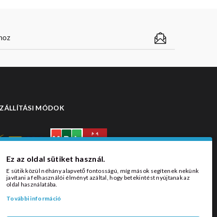
ZÁLLÍTÁSI MÓDOK
Ez az oldal sütiket használ.
E sütik közül néhány alapvető fontosságú, míg mások segítenek nekünk
javítani a felhasználói élményt azáltal, hogy betekintést nyújtanak az
oldal használatába.
További információ