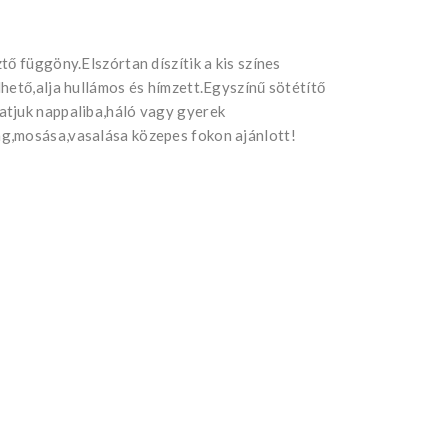
ő függöny.Elszórtan díszítik a kis színes
hető,alja hullámos és hímzett.Egyszínű sötétítő
atjuk nappaliba,háló vagy gyerek
g,mosása,vasalása közepes fokon ajánlott!