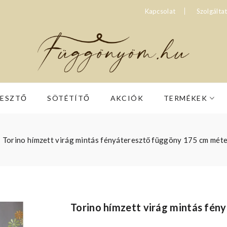
Kapcsolat
Szolgálta
RESZTŐ
SÖTÉTÍTŐ
AKCIÓK
TERMÉKEK
Torino hímzett virág mintás fényáteresztő függöny 175 cm mét
Torino hímzett virág mintás fé