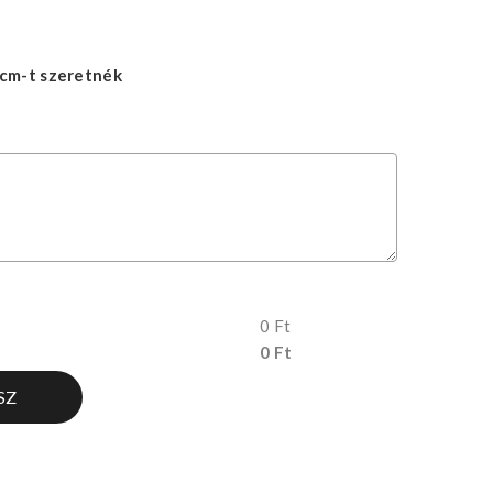
cm-t szeretnék
0 Ft
0 Ft
SZ