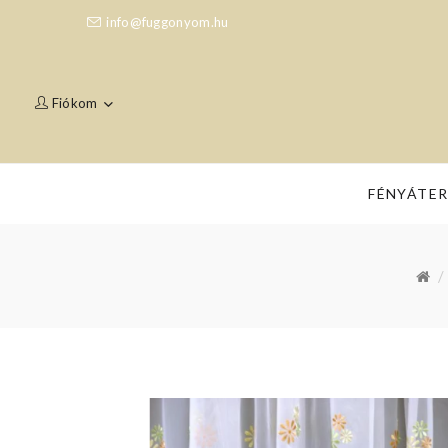
info@fuggonyom.hu
Fiókom
FÉNYÁTE