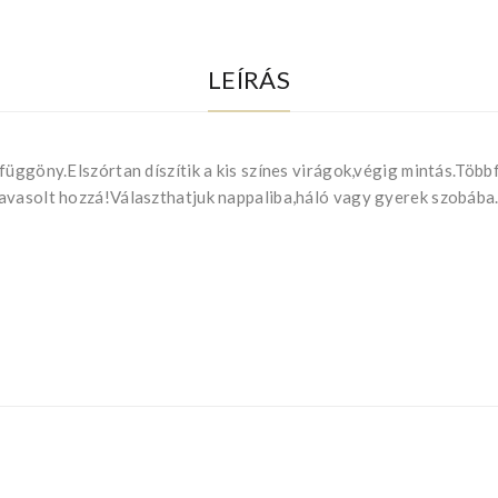
LEÍRÁS
függöny.Elszórtan díszítik a kis színes virágok,végig mintás.Több
javasolt hozzá!Választhatjuk nappaliba,háló vagy gyerek szobába