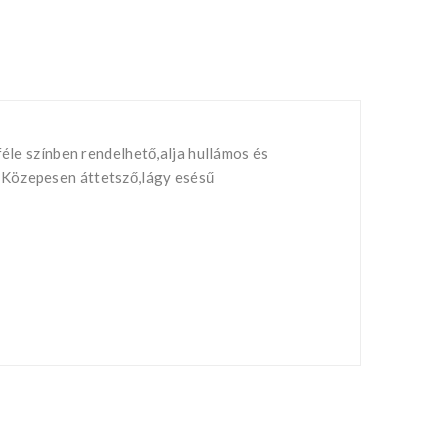
féle színben rendelhető,alja hullámos és
.Közepesen áttetsző,lágy esésű