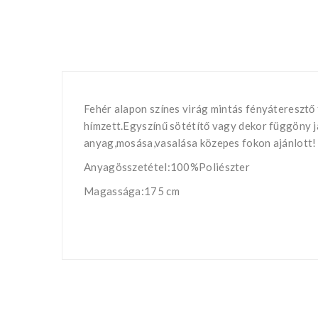
Fehér alapon színes virág mintás fényáteresztő 
hímzett.Egyszínű sötétítő vagy dekor függöny 
anyag,mosása,vasalása közepes fokon ajánlott!
Anyagösszetétel:100%Poliészter
Magassága:175 cm