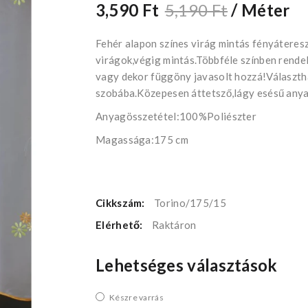
3,590 Ft
5,190 Ft
/ Méter
Fehér alapon színes virág mintás fényátereszt
virágok,végig mintás.Többféle színben rendel
vagy dekor függöny javasolt hozzá!Választh
szobába.Közepesen áttetsző,lágy esésű anya
Anyagösszetétel:100%Poliészter
Magassága:175 cm
Cikkszám:
Torino/175/15
Elérhető:
Raktáron
Lehetséges választások
Készre varrás