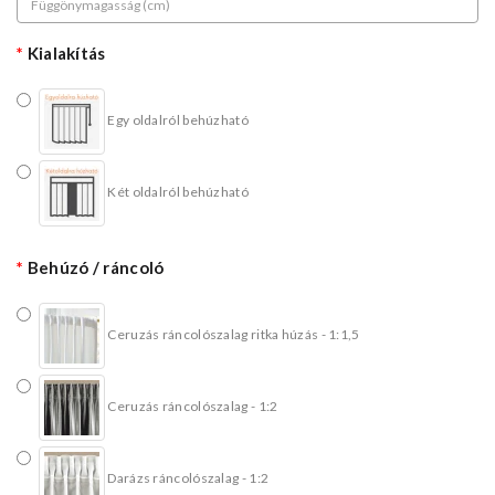
Kialakítás
Egy oldalról behúzható
Két oldalról behúzható
Behúzó / ráncoló
Ceruzás ráncolószalag ritka húzás - 1:1,5
Ceruzás ráncolószalag - 1:2
Darázs ráncolószalag - 1:2