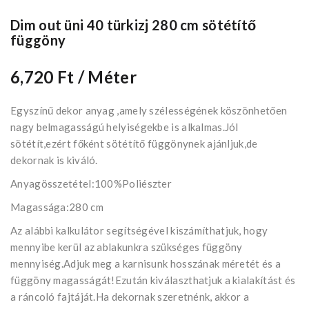
Dim out üni 40 türkizj 280 cm sötétítő
függöny
6,720 Ft
/ Méter
Egyszínű dekor anyag ,amely szélességének köszönhetően
nagy belmagasságú helyiségekbe is alkalmas.Jól
sötétít,ezért főként sötétítő függönynek ajánljuk,de
dekornak is kiváló.
Anyagösszetétel:100%Poliészter
Magassága:280 cm
Az alábbi kalkulátor segítségével kiszámíthatjuk, hogy
mennyibe kerül az ablakunkra szükséges függöny
mennyiség.Adjuk meg a karnisunk hosszának méretét és a
függöny magasságát!Ezután kiválaszthatjuk a kialakítást és
a ráncoló fajtáját.Ha dekornak szeretnénk, akkor a