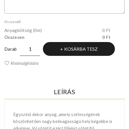
Összesítő
Anyagköltség
(0m)
0 Ft
Összesen
0 Ft
KOSÁRBA TESZ
Darab
Kívánságlistára
LEÍRÁS
Egyszínű dekor anyag ,amely szélességének
köszönhetően nagy belmagasságú helyiségekbe is
alkalmas.Jól sötétít,ezért főként sötétítő