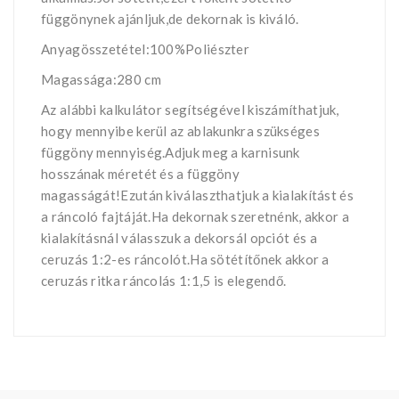
függönynek ajánljuk,de dekornak is kiváló.
Anyagösszetétel:100%Poliészter
Magassága:280 cm
Az alábbi kalkulátor segítségével kiszámíthatjuk,
hogy mennyibe kerül az ablakunkra szükséges
függöny mennyiség.Adjuk meg a karnisunk
hosszának méretét és a függöny
magasságát!Ezután kiválaszthatjuk a kialakítást és
a ráncoló fajtáját.Ha dekornak szeretnénk, akkor a
kialakításnál válasszuk a dekorsál opciót és a
ceruzás 1:2-es ráncolót.Ha sötétítőnek akkor a
ceruzás ritka ráncolás 1:1,5 is elegendő.