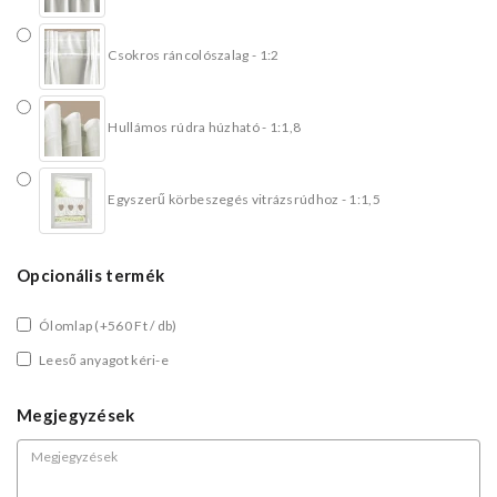
Csokros ráncolószalag - 1:2
Hullámos rúdra húzható - 1:1,8
Egyszerű körbeszegés vitrázsrúdhoz - 1:1,5
Opcionális termék
Ólomlap
(+560 Ft / db)
Leeső anyagot kéri-e
Megjegyzések