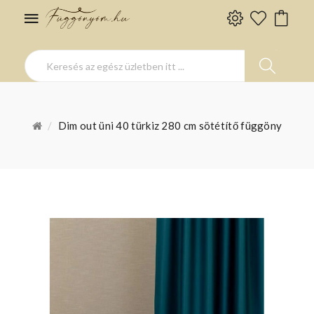
Dim out üni 40 türkiz 280 cm sötétítő függöny