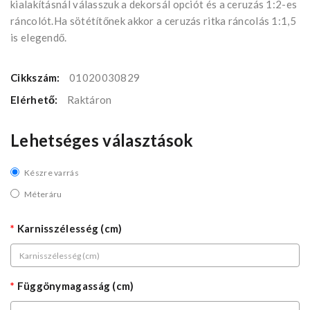
kialakításnál válasszuk a dekorsál opciót és a ceruzás 1:2-es
ráncolót.Ha sötétítőnek akkor a ceruzás ritka ráncolás 1:1,5
is elegendő.
Cikkszám:
01020030829
Elérhető:
Raktáron
Lehetséges választások
Készre varrás
Méteráru
Karnisszélesség (cm)
Függönymagasság (cm)