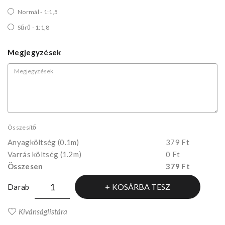
Normál - 1:1,5
Sűrű - 1:1,8
Megjegyzések
Összesítő
Anyagköltség
(0.1m)
379 Ft
Varrás költség (1.2m)
0 Ft
Összesen
379 Ft
KOSÁRBA TESZ
Darab
Kívánságlistára