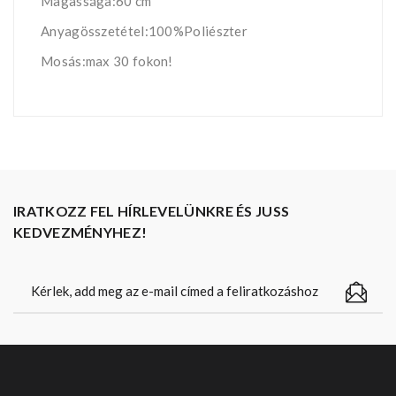
Magassága:60 cm
Anyagösszetétel:100%Poliészter
Mosás:max 30 fokon!
IRATKOZZ FEL HÍRLEVELÜNKRE ÉS JUSS
KEDVEZMÉNYHEZ!