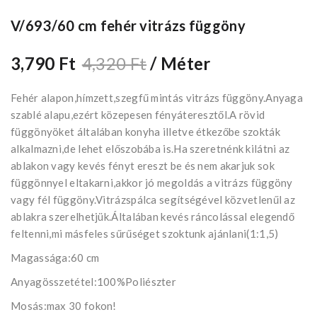
V/693/60 cm fehér vitrázs függöny
3,790 Ft
4,320 Ft
/ Méter
Fehér alapon,hímzett,szegfű mintás vitrázs függöny.Anyaga
szablé alapu,ezért közepesen fényáteresztől.A rövid
függönyöket általában konyha illetve étkezőbe szokták
alkalmazni,de lehet előszobába is.Ha szeretnénk kilátni az
ablakon vagy kevés fényt ereszt be és nem akarjuk sok
függönnyel eltakarni,akkor jó megoldás a vitrázs függöny
vagy fél függöny.Vitrázspálca segítségével közvetlenűl az
ablakra szerelhetjük.Általában kevés ráncolással elegendő
feltenni,mi másfeles sűrűséget szoktunk ajánlani(1:1,5)
Magassága:60 cm
Anyagösszetétel:100%Poliészter
Mosás:max 30 fokon!