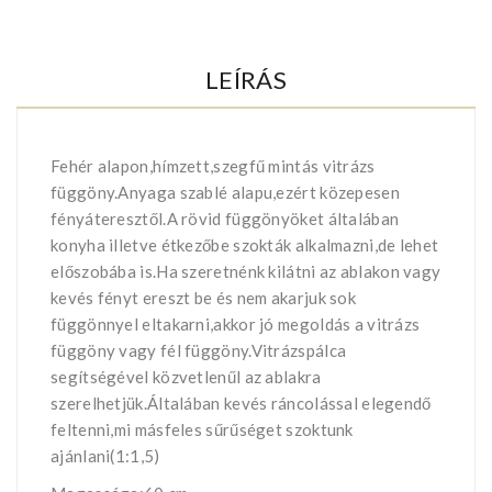
LEÍRÁS
Fehér alapon,hímzett,szegfű mintás vitrázs
függöny.Anyaga szablé alapu,ezért közepesen
fényáteresztől.A rövid függönyöket általában
konyha illetve étkezőbe szokták alkalmazni,de lehet
előszobába is.Ha szeretnénk kilátni az ablakon vagy
kevés fényt ereszt be és nem akarjuk sok
függönnyel eltakarni,akkor jó megoldás a vitrázs
függöny vagy fél függöny.Vitrázspálca
segítségével közvetlenűl az ablakra
szerelhetjük.Általában kevés ráncolással elegendő
feltenni,mi másfeles sűrűséget szoktunk
ajánlani(1:1,5)