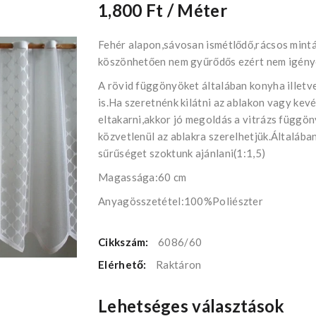
1,800 Ft
/ Méter
Fehér alapon,sávosan ismétlődő,rácsos mint
köszönhetően nem gyűrődős ezért nem igénye
A rövid függönyöket általában konyha illetv
is.Ha szeretnénk kilátni az ablakon vagy kev
eltakarni,akkor jó megoldás a vitrázs függö
közvetlenül az ablakra szerelhetjük.Általába
sűrűséget szoktunk ajánlani(1:1,5)
Magassága:60 cm
Anyagösszetétel:100%Poliészter
Cikkszám:
6086/60
Elérhető:
Raktáron
Lehetséges választások