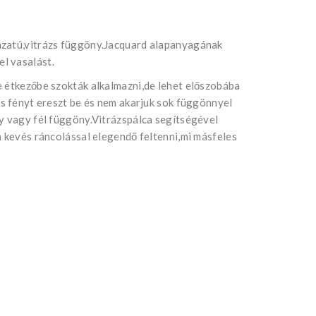
ázatú,vitrázs függöny.Jacquard alapanyagának
l vasalást.
e étkezőbe szokták alkalmazni,de lehet előszobába
és fényt ereszt be és nem akarjuk sok függönnyel
ny vagy fél függöny.Vitrázspálca segítségével
n kevés ráncolással elegendő feltenni,mi másfeles