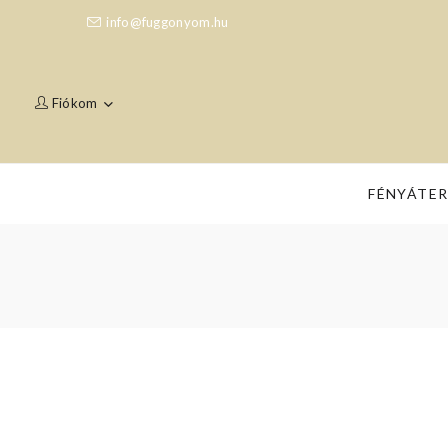
info@fuggonyom.hu
Fiókom
FÉNYÁTE