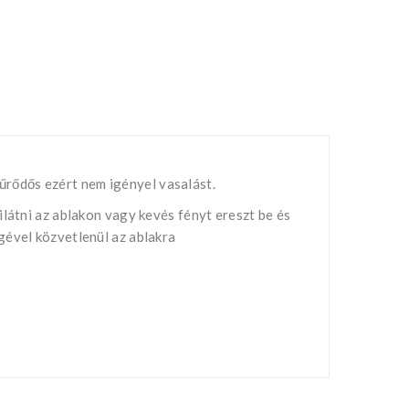
rődős ezért nem igényel vasalást.
látni az ablakon vagy kevés fényt ereszt be és
gével közvetlenül az ablakra