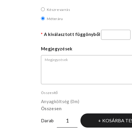
Készre varrás
Méteráru
A kiválasztott függönyből
Megjegyzések
Összesítő
Anyagköltség
(0m)
Összesen
KOSÁRBA TE
Darab