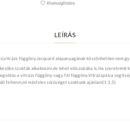
Kívánságlistára
LEÍRÁS
tú,vitrázs függöny.Jacquard alapanyagának köszönhetően nem gyű
kezőbe szokták alkalmazni,de lehet előszobába is.Ha szeretnénk ki
megoldás a vitrázs függöny vagy fél függöny.Vitrázspálca segítsé
dő feltenni,mi másfeles sűrűséget szoktunk ajánlani(1:1,5)