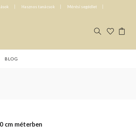
tások
Hasznos tanácsok
Mérési segédlet
BLOG
60 cm méterben