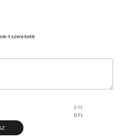
cm-t szeretnék
0 Ft
0 Ft
SZ