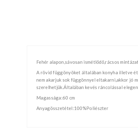
Fehér alapon,sávosan ismétlődő,rácsos mintáza
A rövid függönyöket általában konyha illetve ét
nem akarjuk sok függönnyel eltakarni,akkor jó 
szerelhetjük.Általában kevés ráncolással elegen
Magassága:60 cm
Anyagösszetétel:100%Poliészter