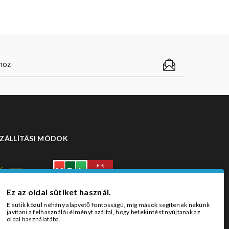
ZÁLLÍTÁSI MÓDOK
Ez az oldal sütiket használ.
E sütik közül néhány alapvető fontosságú, míg mások segítenek nekünk
javítani a felhasználói élményt azáltal, hogy betekintést nyújtanak az
oldal használatába.