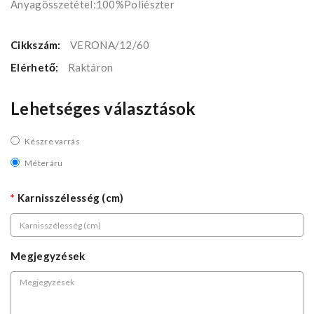
Anyagösszetétel:100%Poliészter
Cikkszám:
VERONA/12/60
Elérhető:
Raktáron
Lehetséges választások
Készre varrás
Méteráru
Karnisszélesség (cm)
Megjegyzések