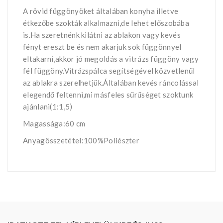
A rövid függönyöket általában konyha illetve
étkezőbe szokták alkalmazni,de lehet előszobába
is.Ha szeretnénk kilátni az ablakon vagy kevés
fényt ereszt be és nem akarjuk sok függönnyel
eltakarni,akkor jó megoldás a vitrázs függöny vagy
fél függöny.Vitrázspálca segítségével közvetlenűl
az ablakra szerelhetjük.Általában kevés ráncolással
elegendő feltenni,mi másfeles sűrűséget szoktunk
ajánlani(1:1,5)
Magassága:60 cm
Anyagösszetétel:100%Poliészter