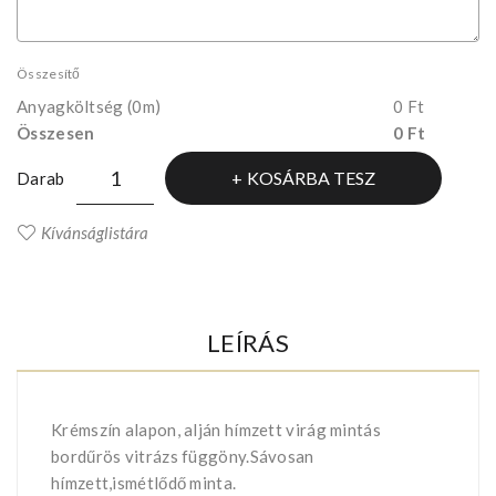
Összesítő
Anyagköltség
(0m)
0 Ft
Összesen
0 Ft
KOSÁRBA TESZ
Darab
Kívánságlistára
LEÍRÁS
Krémszín alapon, alján hímzett virág mintás
bordűrös vitrázs függöny.Sávosan
hímzett,ismétlődő minta.