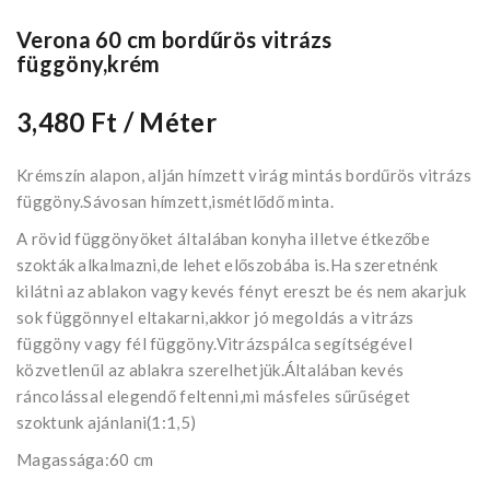
Verona 60 cm bordűrös vitrázs
függöny,krém
3,480 Ft
/ Méter
Krémszín alapon, alján hímzett virág mintás bordűrös vitrázs
függöny.Sávosan hímzett,ismétlődő minta.
A rövid függönyöket általában konyha illetve étkezőbe
szokták alkalmazni,de lehet előszobába is.Ha szeretnénk
kilátni az ablakon vagy kevés fényt ereszt be és nem akarjuk
sok függönnyel eltakarni,akkor jó megoldás a vitrázs
függöny vagy fél függöny.Vitrázspálca segítségével
közvetlenűl az ablakra szerelhetjük.Általában kevés
ráncolással elegendő feltenni,mi másfeles sűrűséget
szoktunk ajánlani(1:1,5)
Magassága:60 cm