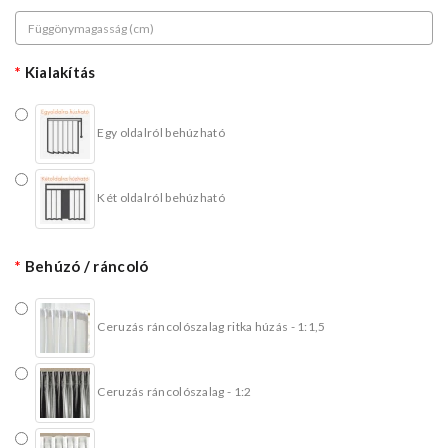
Kialakítás
Egy oldalról behúzható
Két oldalról behúzható
Behúzó / ráncoló
Ceruzás ráncolószalag ritka húzás - 1:1,5
Ceruzás ráncolószalag - 1:2