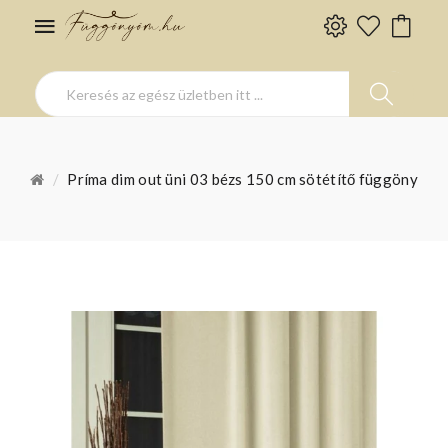
Príma dim out üni 03 bézs 150 cm sötétítő függöny