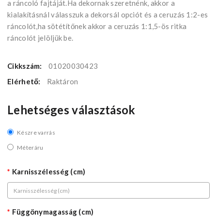
a ráncoló fajtáját.Ha dekornak szeretnénk, akkor a
kialakításnál válasszuk a dekorsál opciót és a ceruzás 1:2-es
ráncolót,ha sötétítőnek akkor a ceruzás 1:1,5-ös ritka
ráncolót jelöljük be.
Cikkszám:
01020030423
Elérhető:
Raktáron
Lehetséges választások
Készre varrás
Méteráru
Karnisszélesség (cm)
Függönymagasság (cm)