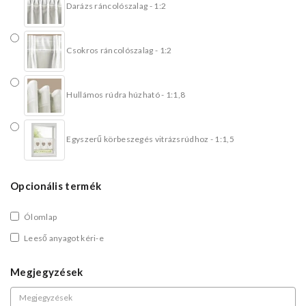
Darázs ráncolószalag - 1:2
Csokros ráncolószalag - 1:2
Hullámos rúdra húzható - 1:1,8
Egyszerű körbeszegés vitrázsrúdhoz - 1:1,5
Opcionális termék
Ólomlap
Leeső anyagot kéri-e
Megjegyzések