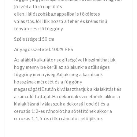
jól véd a tűző napsütés
ellen.Hálószobába,nappaliba is tökéletes
választás.Jól illik hozzá a fehér és krémszínű
fényáteresztő függöny.
Szélessége:150 cm
Anyagösszetétel:100% PES
Az alábbi kalkulátor segítségével kiszámíthatjuk,
hogy mennyibe kerűl az ablakunkra szükséges
függöny mennyiség.Adjuk meg a karnisunk
hosszának méretét és a függöny
magasságát!Ezután kiválaszthatjuk a kialakítást és
a ráncoló fajtáját.Ha dekornak szeretnénk, akkor a
kialakításnál válasszuk a dekorsál opciót és a
ceruzás 1:2-es ráncolót,ha sötétítőnek akkor a
ceruzás 1:1,5-ös ritka ráncolót jelöljük be.