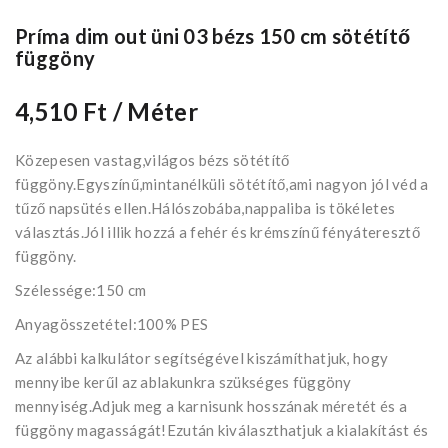
Príma dim out üni 03 bézs 150 cm sötétítő
függöny
4,510 Ft
/ Méter
Közepesen vastag,világos bézs sötétítő
függöny.Egyszínű,mintanélküli sötétítő,ami nagyon jól véd a
tűző napsütés ellen.Hálószobába,nappaliba is tökéletes
választás.Jól illik hozzá a fehér és krémszínű fényáteresztő
függöny.
Szélessége:150 cm
Anyagösszetétel:100% PES
Az alábbi kalkulátor segítségével kiszámíthatjuk, hogy
mennyibe kerűl az ablakunkra szükséges függöny
mennyiség.Adjuk meg a karnisunk hosszának méretét és a
függöny magasságát!Ezután kiválaszthatjuk a kialakítást és