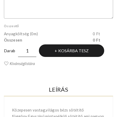
Összesítő
Anyagköltség
(0m)
0 Ft
Összesen
0 Ft
KOSÁRBA TESZ
Darab
Kívánságlistára
LEÍRÁS
Közepesen vastag,világos bézs sötétítő
függöny.Egyszínű,mintanélküli sötétítő,ami nagyon