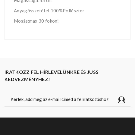
Magassága:45 cm
Anyagösszetétel:100%Poliészter
Mosás:max 30 fokon!
IRATKOZZ FEL HÍRLEVELÜNKRE ÉS JUSS
KEDVEZMÉNYHEZ!