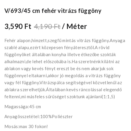
V/693/45 cm fehér vitrázs függöny
3,590 Ft
4,190 Ft
/ Méter
Fehér alapon,hímzett,szegfű mintás vitrázs függöny.Anyaga
szablé alapu,ezért közepesen fényáteresztől.A rövid
függönyöket általában konyha illetve étkezőbe szokták
alkalmazni,de lehet előszobába is.Ha szeretnénk kilátni az
ablakon vagy kevés fényt ereszt be és nem akarjuk sok
függönnyel eltakarni,akkor jó megoldás a vitrázs függöny
vagy fél függöny.Vitrázspálca segítségével közvetlenűl az
ablakra szerelhetjük.Általában kevés ráncolással elegendő
feltenni,mi másfeles sűrűséget szoktunk ajánlani(1:1,5)
Magassága:45 cm
Anyagösszetétel:100%Poliészter
Mosás:max 30 fokon!