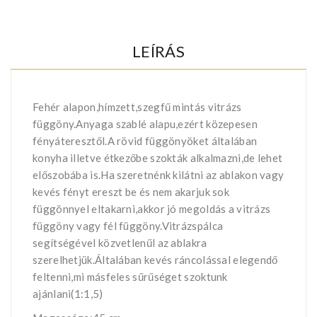
LEÍRÁS
Fehér alapon,hímzett,szegfű mintás vitrázs
függöny.Anyaga szablé alapu,ezért közepesen
fényáteresztől.A rövid függönyöket általában
konyha illetve étkezőbe szokták alkalmazni,de lehet
előszobába is.Ha szeretnénk kilátni az ablakon vagy
kevés fényt ereszt be és nem akarjuk sok
függönnyel eltakarni,akkor jó megoldás a vitrázs
függöny vagy fél függöny.Vitrázspálca
segítségével közvetlenűl az ablakra
szerelhetjük.Általában kevés ráncolással elegendő
feltenni,mi másfeles sűrűséget szoktunk
ajánlani(1:1,5)