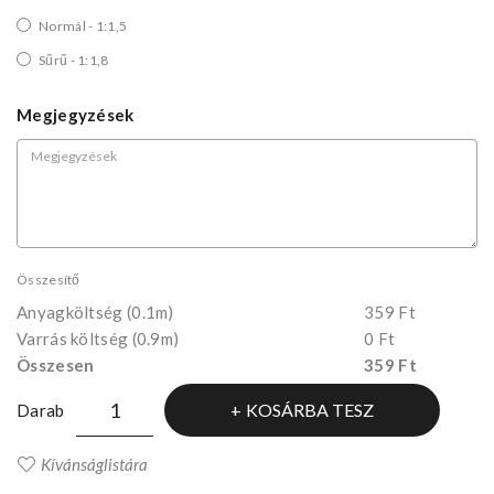
Normál - 1:1,5
Sűrű - 1:1,8
Megjegyzések
Összesítő
Anyagköltség
(0.1m)
359 Ft
Varrás költség (0.9m)
0 Ft
Összesen
359 Ft
KOSÁRBA TESZ
Darab
Kívánságlistára